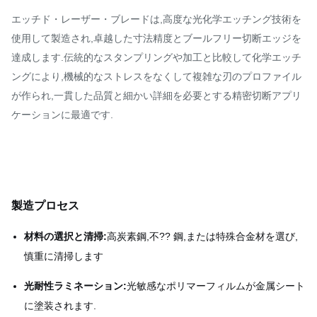
エッチド・レーザー・ブレードは,高度な光化学エッチング技術を
使用して製造され,卓越した寸法精度とブールフリー切断エッジを
達成します.伝統的なスタンプリングや加工と比較して化学エッチ
ングにより,機械的なストレスをなくして複雑な刃のプロファイル
が作られ,一貫した品質と細かい詳細を必要とする精密切断アプリ
ケーションに最適です.
製造プロセス
材料の選択と清掃:
高炭素鋼,不?? 鋼,または特殊合金材を選び,
慎重に清掃します
光耐性ラミネーション:
光敏感なポリマーフィルムが金属シート
に塗装されます.