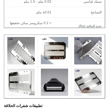
مك قياسي
0.02 ملم - 1.5 ملم
لتسامح
±0.01 ملم
< 0.2 ميكرومتر يمكن تحقيقها
دة الحافة (Ra)
(تعتمد على ما بعد المعالجة)
لامعة، متطاطية، أو حسب
لتشطيب السطحي
المتطلبات
سم المنتج
شفرات حلاقة محفورة
لـ MOQ
قابل للتفاوض
لعينة
متاحة
تطبيقات شفرات الحلاقة