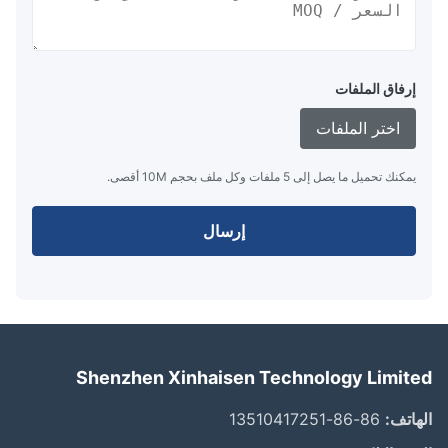
إرفاق الملفات
اختر الملفات
يمكنك تحميل ما يصل إلى 5 ملفات وكل ملف بحجم 10M أقصى.
إرسال
Shenzhen Xinhaisen Technology Limit
اتف:
86-86-13510417251