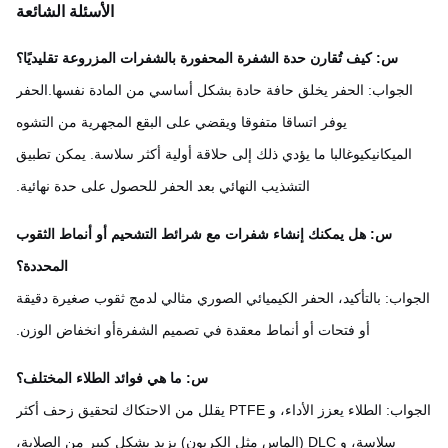
الأسئلة الشائعة
س: كيف تُقارن حدة الشفرة المحفورة بالشفرات المزروعة تقليديًا؟
الجواب: الحفر يخلق حافة حادة بشكل أساسي من المادة نفسها.الحفر
يوفر اتساقا متفوقا ويقضي على البقع المجهرية من التشوه
الميكانيكيوغالبا ما يؤدي ذلك إلى حلاقة أولية أكثر سلاسة. يمكن تطبيق
التشذيب النهائي بعد الحفر للحصول على حدة نهائية.
س: هل يمكنك إنشاء شفرات مع شرائط التشحيم أو أنماط الثقوب
المحددة؟
واب: بالتأكيد، الحفر الكيميائي الصوري مثالي لدمج ثقوب صغيرة دقيقة
أو فتحات أو أنماط معقدة في تصميم الشفرةأو انخفاض الوزن.
س: ما هي فوائد الطلاء المختلف؟
الجواب: الطلاء يعزز الأداء، و PTFE يقلل من الاحتكاك لتحقيق زحف أكثر
سلاسة، و DLC (الماس مثل الكربون) يزيد بشكل كبير من الصلابة،