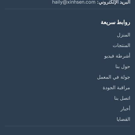
ريد الإلكتروني:
haily@xinhsen.com
ابط سريعة
نزل
نتجات
طة فيديو
 بنا
ة في المعمل
قبة الجودة
ل بنا
ار
ضايا