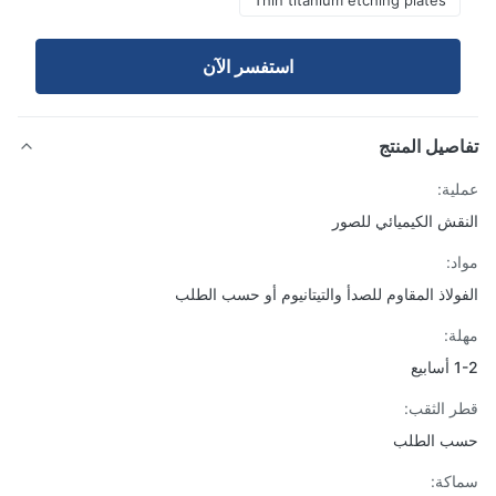
Thin titanium etching plates
استفسر الآن
صيل المنتج
ية:
قش الكيميائي للصور
د:
ولاذ المقاوم للصدأ والتيتانيوم أو حسب الطلب
ة:
يع
 الثقب:
ب الطلب
كة: