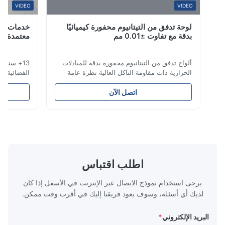
W*r
VIDEO
VIDEO
لوحة تدفق من التيتانيوم محفورة كيميائيًا
خدمات حفر التي
Dec 11.2025
بدقة مع تفاوت ±0.01 مم
معتمدة من قبل 
Good.The product is precise and the packaging is excelle
ألواح تدفق من التيتانيوم محفورة بدقة للمبادلات
13+ سنوات خبرة
Aaron
الحرارية ذات مقاومة التآكل العالية نظرة عامة
على لوحة التدفقتتخصص شركة Xinhaisen
حلول دورة كاملة 
Technology في تصنيع ألواح التدفق عالية الدقة
على عرض أسعار ف
Dec 10.2025
اتصل الآن
المحفورة كيميائيًا لحقن البلاستيك، والصب
للتطبيقات عالية ا
Good comunication, fullfilled as expected. Fully satisfi
بالقالب، والتطبيقات الصناعية الأخرى. توفر ألواح
حفر التيتانيوم لد
التدفق لدينا تحكمًا فائقًا في التدفق، ...
عبر: الفضاء والدف
اطلب اقتباس
يرجى استخدام نموذج الاتصال عبر الإنترنت في الأسفل إذا كان
لديك أي أسئلة، وسوف يعود فريقنا إليك في أقرب وقت ممكن.
البريد الإلكتروني
*