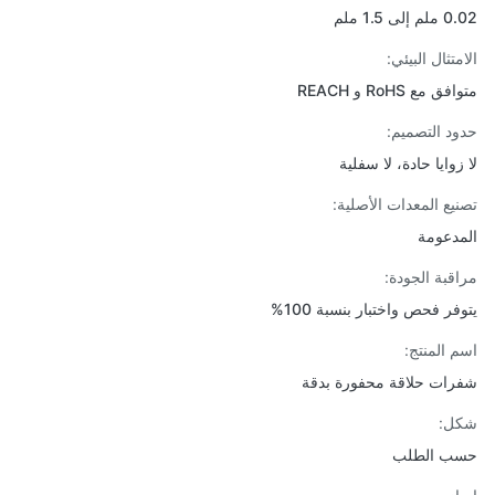
ى 1.5 ملم
تثال البيئي:
 مع RoHS و REACH
د التصميم:
زوايا حادة، لا سفلية
يع المعدات الأصلية:
دعومة
قبة الجودة:
فر فحص واختبار بنسبة 100%
 المنتج:
ات حلاقة محفورة بدقة
ل:
ب الطلب