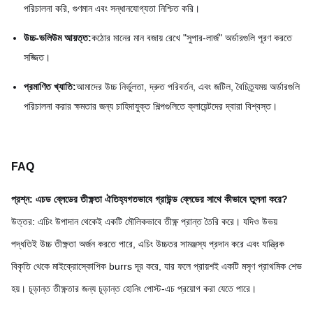
পরিচালনা করি, গুণমান এবং সন্ধানযোগ্যতা নিশ্চিত করি।
উচ্চ-ভলিউম আয়ত্ত:
কঠোর মানের মান বজায় রেখে "সুপার-লার্জ" অর্ডারগুলি পূরণ করতে
সজ্জিত।
প্রমাণিত খ্যাতি:
আমাদের উচ্চ নির্ভুলতা, দ্রুত পরিবর্তন, এবং জটিল, বৈচিত্র্যময় অর্ডারগুলি
পরিচালনা করার ক্ষমতার জন্য চাহিদাযুক্ত শিল্পগুলিতে ক্লায়েন্টদের দ্বারা বিশ্বস্ত।
FAQ
প্রশ্ন: এচড ব্লেডের তীক্ষ্ণতা ঐতিহ্যগতভাবে গ্রাউন্ড ব্লেডের সাথে কীভাবে তুলনা করে?
উত্তর: এচিং উপাদান থেকেই একটি মৌলিকভাবে তীক্ষ্ণ প্রান্ত তৈরি করে। যদিও উভয়
পদ্ধতিই উচ্চ তীক্ষ্ণতা অর্জন করতে পারে, এচিং উচ্চতর সামঞ্জস্য প্রদান করে এবং যান্ত্রিক
বিকৃতি থেকে মাইক্রোস্কোপিক burrs দূর করে, যার ফলে প্রায়শই একটি মসৃণ প্রাথমিক শেভ
হয়। চূড়ান্ত তীক্ষ্ণতার জন্য চূড়ান্ত হোনিং পোস্ট-এচ প্রয়োগ করা যেতে পারে।