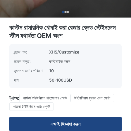
কাস্টম রাসায়নিক খোদাই করা রেজার ব্লেড স্টেইনলেস
স্টীল যথার্থতা OEM অংশ
ব্র্যান্ড নাম:
XHS/Customize
মডেল নম্বর:
কাস্টমাইজ করুন
ন্যূনতম অর্ডার পরিমাণ:
10
দাম:
50-100USD
ট্যাগ্স:
কাস্টম টাইটানিয়াম বাইপোলার প্লেট
টাইটানিয়াম ফুয়েল সেল প্লেট
পাতলা টাইটানিয়াম এচিং প্লেট
এখনই জিজ্ঞাসা করুন