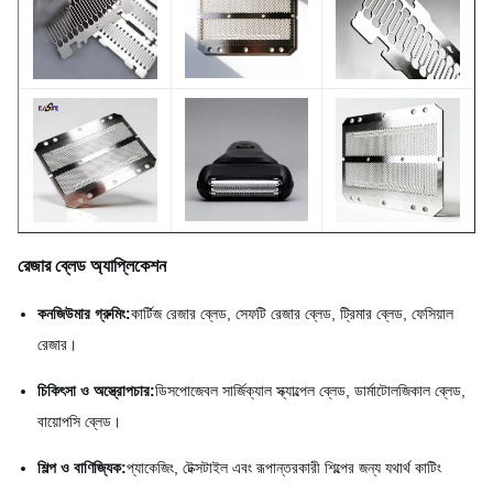
পণ্যের নাম
খোদাই করা রেজার ব্লেড
MOQ
আলোচনা সাপেক্ষ
নমুনা
উপলব্ধ
রেজার ব্লেড অ্যাপ্লিকেশন
কনজিউমার গ্রুমিং:
কার্টিজ রেজার ব্লেড, সেফটি রেজার ব্লেড, ট্রিমার ব্লেড, ফেসিয়াল
রেজার।
চিকিৎসা ও অস্ত্রোপচার:
ডিসপোজেবল সার্জিক্যাল স্ক্যাল্পেল ব্লেড, ডার্মাটোলজিকাল ব্লেড,
বায়োপসি ব্লেড।
শিল্প ও বাণিজ্যিক:
প্যাকেজিং, টেক্সটাইল এবং রূপান্তরকারী শিল্পের জন্য যথার্থ কাটিং