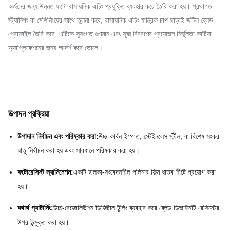
অর্জনের জন্য উন্নত ফটো রাসায়নিক এচিং প্রযুক্তি ব্যবহার করে তৈরি করা হয়। প্রথাগত
স্ট্যাম্পিং বা মেশিনিংয়ের সাথে তুলনা করে, রাসায়নিক এচিং যান্ত্রিক চাপ ছাড়াই জটিল ব্লেড
প্রোফাইল তৈরি করে, এটিকে সুসংগত গুণমান এবং সূক্ষ্ম বিবরণের প্রয়োজন নির্ভুলতা কাটিয়া
অ্যাপ্লিকেশনের জন্য আদর্শ করে তোলে।
উত্পাদন প্রক্রিয়া
উপাদান নির্বাচন এবং পরিষ্কার করা:
উচ্চ-কার্বন ইস্পাত, স্টেইনলেস স্টীল, বা বিশেষ সংকর
ধাতু নির্বাচন করা হয় এবং সাবধানে পরিষ্কার করা হয়।
ফটোরেসিস্ট ল্যামিনেশন:
একটি হালকা-সংবেদনশীল পলিমার ফিল্ম ধাতব শীটে প্রয়োগ করা
হয়।
যথার্থ প্যাটার্নিং:
উচ্চ-রেজোলিউশন ডিজিটাল টুলিং ব্যবহার করে ব্লেড ডিজাইনটি রেসিস্টের
উপর উন্মুক্ত করা হয়।