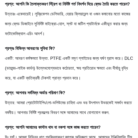
প্রশ্ন: আপনি কি তৈলাক্তকরণ স্ট্রিপ বা নির্দিষ্ট গর্ত নিদর্শন দিয়ে ব্লেড তৈরি করতে পারেন?
উত্তরঃ একেবারেই। লুব্রিকেশন ডেলিভারি, হেয়ার ক্লিয়ারেন্স বা ওজন কমানোর মতো কাজের
জন্য ব্লেড ডিজাইনে সুনির্দিষ্ট মাইক্রো-হোল, স্লট বা জটিল প্যাটার্নকে একীভূত করার জন্য
ফটোকেমিক্যাল এচিং আদর্শ।
প্রশ্নঃ বিভিন্ন আবরণের সুবিধা কি?
একটি: আবরণ কর্মক্ষমতা উন্নত. PTFE একটি মসৃণ গ্লাইডের জন্য ঘর্ষণ হ্রাস করে। DLC
(ডায়মন্ড-লাইক কার্বন) উল্লেখযোগ্যভাবে কঠোরতা, ক্ষয় প্রতিরোধ ক্ষমতা এবং দীর্ঘায়ু বৃদ্ধি
করে, যা একটি ব্যতিক্রমী টেকসই প্রান্ত প্রদান করে।
প্রশ্ন: আপনার সর্বনিম্ন অর্ডার পরিমাণ কি?
উত্তর: আমরা প্রোটোটাইপিং/লো-ভলিউমের চাহিদা এবং ভর উৎপাদন উভয়কেই সমর্থন করতে
নমনীয়। আপনার নির্দিষ্ট প্রকল্পের বিবরণ সঙ্গে আমাদের সাথে যোগাযোগ করুন.
প্রশ্ন: আপনি আমাদের কাস্টম খাদ বা নকশা সঙ্গে কাজ করতে পারেন?
উঃ হ্যাঁ। আমরা বিভিন্ন ধাতু প্রক্রিয়াকরণ ব্যাপক অভিজ্ঞতা আছে. আমাদের ইঞ্জিনিয়ারিং টিম