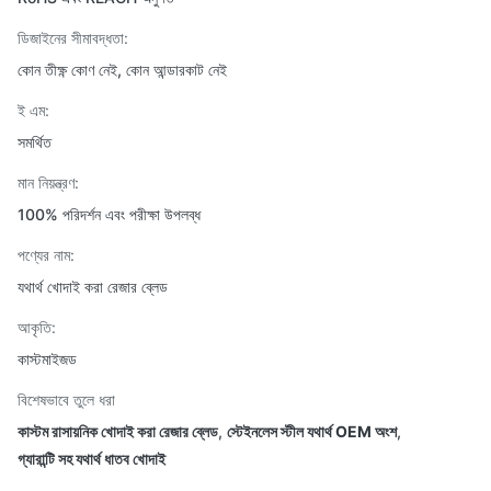
ডিজাইনের সীমাবদ্ধতা:
কোন তীক্ষ্ণ কোণ নেই, কোন আন্ডারকাট নেই
ই এম:
সমর্থিত
মান নিয়ন্ত্রণ:
100% পরিদর্শন এবং পরীক্ষা উপলব্ধ
পণ্যের নাম:
যথার্থ খোদাই করা রেজার ব্লেড
আকৃতি:
কাস্টমাইজড
বিশেষভাবে তুলে ধরা
কাস্টম রাসায়নিক খোদাই করা রেজার ব্লেড
,
স্টেইনলেস স্টীল যথার্থ OEM অংশ
,
গ্যারান্টি সহ যথার্থ ধাতব খোদাই