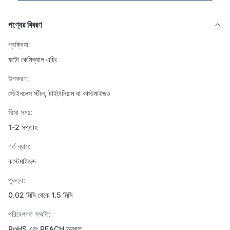
পণ্যের বিবরণ
প্রক্রিয়া:
ফটো কেমিক্যাল এচিং
উপকরণ:
স্টেইনলেস স্টীল, টাইটানিয়াম বা কাস্টমাইজড
সীসা সময়:
1-2 সপ্তাহ
গর্ত ব্যাস:
কাস্টমাইজড
পুরুত্ব:
0.02 মিমি থেকে 1.5 মিমি
পরিবেশগত সম্মতি:
RoHS এবং REACH অনুগত