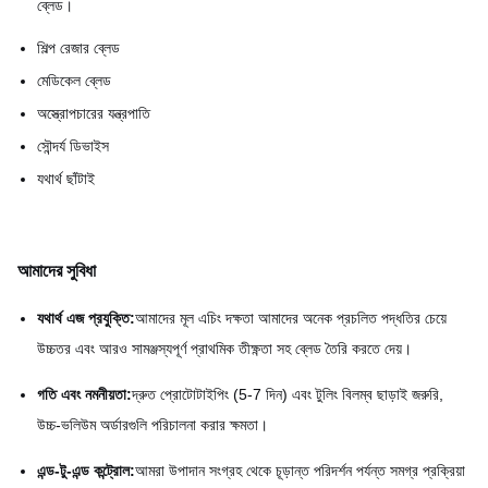
ব্লেড।
শিল্প রেজার ব্লেড
মেডিকেল ব্লেড
অস্ত্রোপচারের যন্ত্রপাতি
সৌন্দর্য ডিভাইস
যথার্থ ছাঁটাই
আমাদের সুবিধা
যথার্থ এজ প্রযুক্তি:
আমাদের মূল এচিং দক্ষতা আমাদের অনেক প্রচলিত পদ্ধতির চেয়ে
উচ্চতর এবং আরও সামঞ্জস্যপূর্ণ প্রাথমিক তীক্ষ্ণতা সহ ব্লেড তৈরি করতে দেয়।
গতি এবং নমনীয়তা:
দ্রুত প্রোটোটাইপিং (5-7 দিন) এবং টুলিং বিলম্ব ছাড়াই জরুরি,
উচ্চ-ভলিউম অর্ডারগুলি পরিচালনা করার ক্ষমতা।
এন্ড-টু-এন্ড কন্ট্রোল:
আমরা উপাদান সংগ্রহ থেকে চূড়ান্ত পরিদর্শন পর্যন্ত সমগ্র প্রক্রিয়া