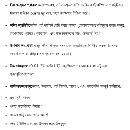
Burr-মুক্ত প্রান্ত:
অ-যোগাযোগ, স্ট্রেস-মুক্ত এচিং প্রক্রিয়া স্ট্যাম্পিং বা গ্রাইন্ডিংয়ে
সাধারণ যান্ত্রিক burrs দূর করে, মসৃণ কর্মক্ষমতা নিশ্চিত করে।
জটিল জ্যামিতি:
জটিল গর্ত প্যাটার্ন তৈরি করার ক্ষমতা (তৈলাক্তকরণ/পরিষ্কার করার জন্য),
বিশেষায়িত প্রান্ত প্রোফাইল, এবং উচ্চ নির্ভুলতার সাথে টেক্সচার্ড গ্রিপ।
উপাদান অখণ্ডতা:
ধাতুর গঠন, শস্যের গঠন এবং অন্তর্নিহিত বৈশিষ্ট্য সংরক্ষণের সময়
কোনো তাপ বা যান্ত্রিক বল প্রয়োগ করা হয় না।
উচ্চ সামঞ্জস্য:
±0.01 মিমি যতটা টাইট সহনশীলতা সহ চমৎকার ব্যাচ-টু-ব্যাচ
পুনরাবৃত্তিযোগ্যতা।
কাস্টমাইজযোগ্য:
নকশা, উপাদান, গর্ত নিদর্শন, আবরণ, এবং প্যাকেজিং সম্পূর্ণ নমনীয়তা.
মসৃণ পৃষ্ঠ ফিনিস
শক্ত সহনশীলতা নিয়ন্ত্রণ
পাতলা ধাতু ব্লেড জন্য আদর্শ
প্রোটোটাইপ এবং ভর উত্পাদন জন্য উপযুক্ত