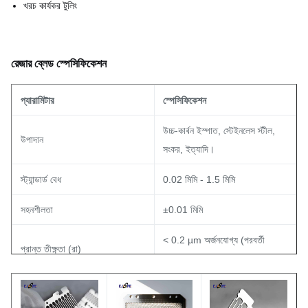
খরচ কার্যকর টুলিং
রেজার ব্লেড স্পেসিফিকেশন
প্যারামিটার
স্পেসিফিকেশন
উচ্চ-কার্বন ইস্পাত, স্টেইনলেস স্টীল,
উপাদান
সংকর, ইত্যাদি।
স্ট্যান্ডার্ড বেধ
0.02 মিমি - 1.5 মিমি
সহনশীলতা
±0.01 মিমি
< 0.2 µm অর্জনযোগ্য (পরবর্তী
প্রান্ত তীক্ষ্ণতা (রা)
প্রক্রিয়াকরণ নির্ভর)
সারফেস ফিনিশ
উজ্জ্বল, ম্যাট, বা প্রয়োজন অনুযায়ী