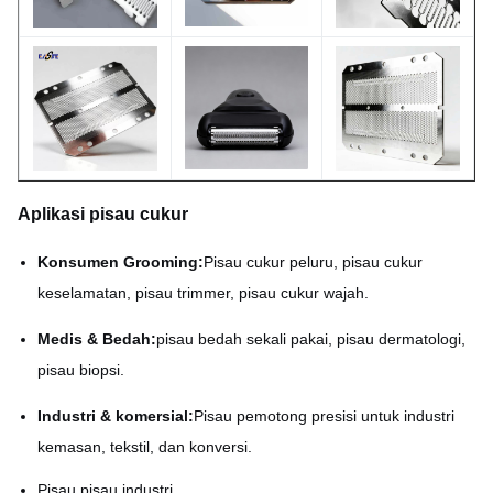
Bilah pisau cukur yang
Nama produk
terukir
MOQ
Dapat dinegosiasikan
sampel
tersedia
Aplikasi pisau cukur
Konsumen Grooming:
Pisau cukur peluru, pisau cukur
keselamatan, pisau trimmer, pisau cukur wajah.
Medis & Bedah:
pisau bedah sekali pakai, pisau dermatologi,
pisau biopsi.
Industri & komersial:
Pisau pemotong presisi untuk industri
kemasan, tekstil, dan konversi.
Pisau pisau industri