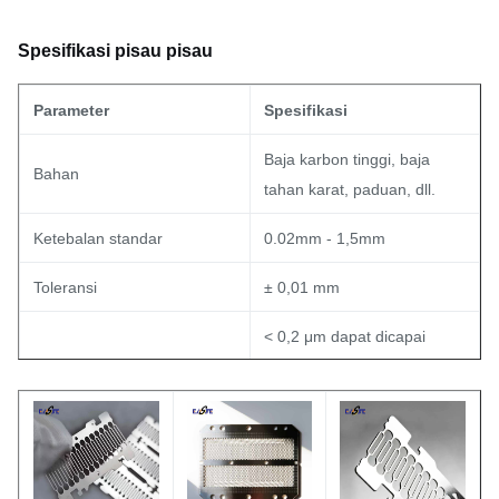
Spesifikasi pisau pisau
Parameter
Spesifikasi
Baja karbon tinggi, baja
Bahan
tahan karat, paduan, dll.
Ketebalan standar
0.02mm - 1,5mm
Toleransi
± 0,01 mm
< 0,2 μm dapat dicapai
Kecerdasannya (Ra)
(tergantung pada pasca-
pengolahan)
Cerah, Matte, atau sesuai
Perbaikan permukaan
kebutuhan