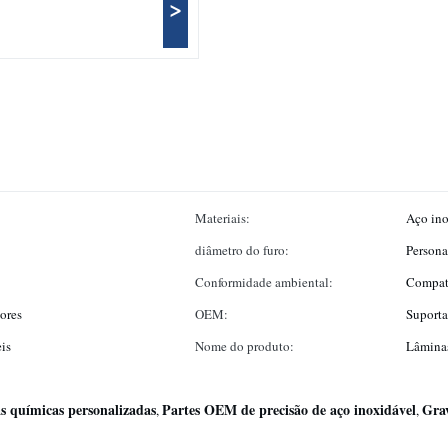
>
Materiais:
Aço ino
diâmetro do furo:
Persona
Conformidade ambiental:
Compat
iores
OEM:
Suport
is
Nome do produto:
Lâminas
s químicas personalizadas
Partes OEM de precisão de aço inoxidável
Grav
,
,