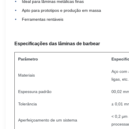
Ideal para lâminas metálicas finas
Apto para prototipos e produção em massa
Ferramentas rentáveis
Especificações das lâminas de barbear
Parâmetro
Especifi
Aço com a
Materiais
ligas, etc.
Espessura padrão
00,02 mm
Tolerância
± 0,01 m
< 0,2 μm 
Aperfeiçoamento de um sistema
processa