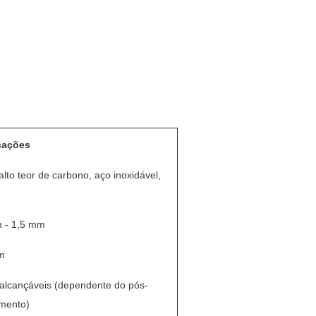
cações
lto teor de carbono, aço inoxidável,
 - 1,5 mm
m
alcançáveis (dependente do pós-
mento)