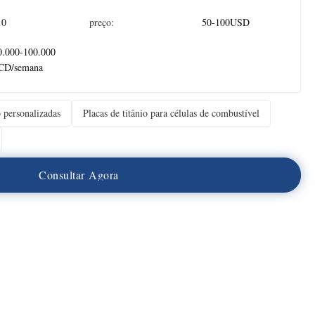
10
preço:
50-100USD
0.000-100.000
CD/semana
o personalizadas
Placas de titânio para células de combustível
C
o
n
s
u
l
t
a
r
A
g
o
r
a