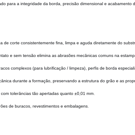
ado para a integridade da borda, precisão dimensional e acabamento d
de corte consistentemente fina, limpa e aguda diretamente do substra
ntato e sem tensão elimina as abrasões mecânicas comuns na esta
cos complexos (para lubrificação / limpeza), perfis de borda especial
cânica durante a formação, preservando a estrutura do grão e as prop
ch com tolerâncias tão apertadas quanto ±0,01 mm.
padrões de buracos, revestimentos e embalagens.