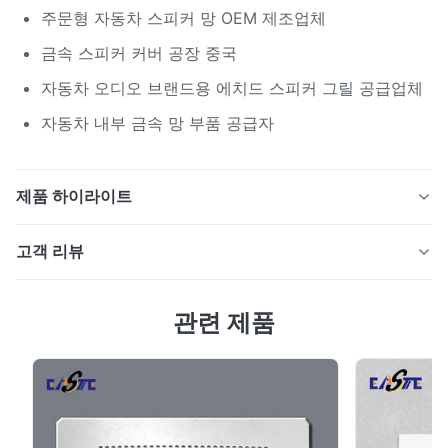
주문형 자동차 스피커 망 OEM 제조업체
금속 스피커 커버 공장 중국
자동차 오디오 브랜드용 에치드 스피커 그릴 공급업체
자동차 내부 금속 망 부품 공급자
제품 하이라이트
정밀 천공 또는 화학적 에칭 공정을 통해 스테인레스 스틸
고객 리뷰
또는 알루미늄으로 제작된 맞춤형 차량용 오디오 스피커
그릴입니다. 자동차 내부 사운드 시스템용으로 설계되어
4.5
자동차 제조업체 및 오디오 브랜드를 위한 보호, 음향 투명
관련 제품
최근 50개의 리뷰를 바탕으로
성 및 OEM 맞춤화 기능을 제공합니다.
5
50%
4
50%
3
0
2
0
1
0