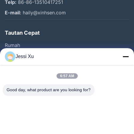
Telp:
86-86-13510417251
E-mail:
haily@xinhsen.com
Tautan Cepat
Rumah
Produk
Jessi Xu
Video
Tentang Kita
6:57 AM
Wisata Pabrik
Good day, what product are you looking for?
Kontrol Kualitas
Hubungi Kami
Berita
Kasus-Kasus