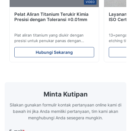
VIDEO
Pelat Aliran Titanium Terukir Kimia
Layanan E
M*e
M
Presisi dengan Toleransi ±0.01mm
ISO Certif
Nov 26.2025
Plat aliran titanium yang diukir dengan
13+pengala
I think the blades they made are very precise. The packaging
presisi untuk penukar panas dengan
etching tita
is excellent and the product has no burrs. The service is also
ketahanan korosi tinggi Tinjauan Lembar
medis & indu
very good.
AliranXinhaisen Technology
siklus penu
Hubungi Sekarang
mengkhususkan diri dalam pembuatan
yang kompet
pelat aliran yang terukir secara kimia presisi
untuk Aplika
tinggi untuk cetakan injeksi plastik,
yang Kami La
pengecoran mati, dan aplikasi industri ...
kami ...
Minta Kutipan
Silakan gunakan formulir kontak pertanyaan online kami di
bawah ini jika Anda memiliki pertanyaan, tim kami akan
menghubungi Anda sesegera mungkin.