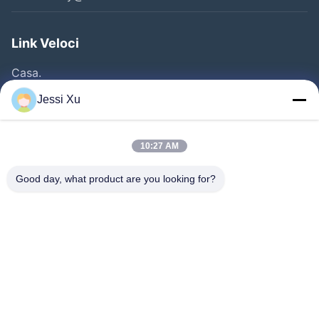
Link Veloci
Casa.
Prodotti
Jessi Xu
Video
Chi Siamo
10:27 AM
Fatory Tour
Good day, what product are you looking for?
Controllo Della Qualità
Contattaci
Notizie
Casi