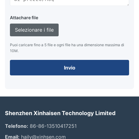
Attachare file
Selezionare i file
Puoi caricare fino a 5 file e ogni file ha una dimensione massima di
10M.
Invio
Shenzhen Xinhaisen Technology Limited
Telefono:
86-86-13510417251
Email:
haily@xinhsen.com