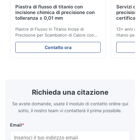
Piastra di flusso di titanio con
Servizi di 
M*e
M
incisione chimica di precisione con
precisione
tolleranza ± 0,01 mm
certificati
Nov 26.2025
Piastre di Flusso in Titanio Incise di
13+ anni di 
I think the blades they made are very precise. The packaging
Precisione per Scambiatori di Calore con
titanio per a
is excellent and the product has no burrs. The service is also
Elevata Resistenza alla Corrosione
mediche e in
very good.
Panoramica delle Piastre di FlussoXinhaisen
soluzioni fu
Contatto ora
Technology è specializzata nella
competitivi.
produzione di piastre di flusso ad alta
istantaneo! S
precisione incise chimicamente per lo
per applicaz
stampaggio a iniezione di ...
...
Richieda una citazione
Se avete domande, usate il modulo di contatto online qui
sotto, il nostro team vi contatterà il prima possibile.
Email
*