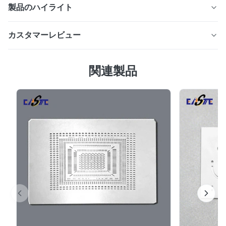
製品のハイライト
カスタムカーオーディオスピーカーグリルはステンレス鋼
カスタマーレビュー
またはアルミニウム製で、精密な穿孔または化学エッチン
グプロセスが施されています。自動車のインテリア サウ
4.5
ンド システム用に設計されており、自動車メーカーやオ
関連製品
最近の50件のレビューに基づいて
ーディオ ブランドに保護、音響透過性、OEM カスタマイ
5
50%
ズを提供します。
4
50%
3
0
2
0
1
0
E*a
E
Nov 28.2025
The mesh made by this company is really precise and quite
good. We will customize from this company again next time. It