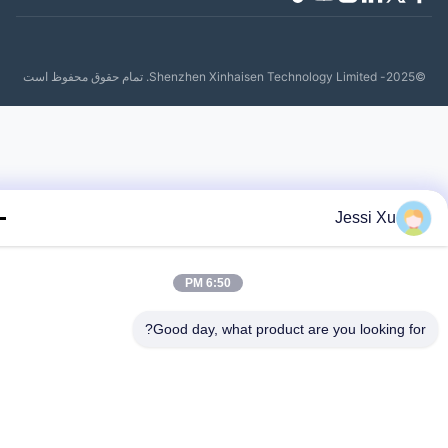
حفوظ است
Jessi Xu
6:50 PM
Good day, what product are you looking fo