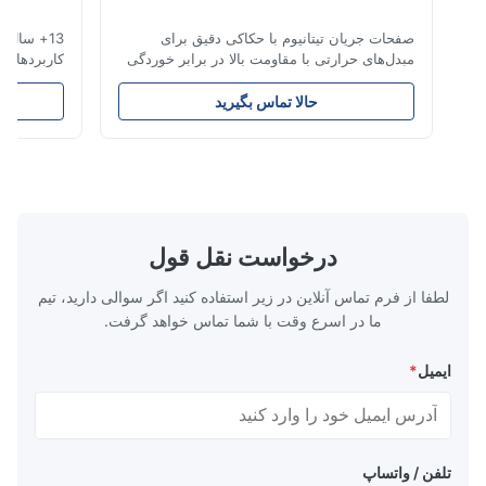
Nov 26.2025
صفحات جریان تیتانیوم با حکاکی دقیق برای
13+ سال تخصص 
I think the blades they made are very precise. The packag
مبدل‌های حرارتی با مقاومت بالا در برابر خوردگی
کاربردهای هوافض
is excellent and the product has no burrs. The service is a
مرور کلی صفحات جریانشرکت Xinhaisen
very go
Technology در تولید صفحات جریان با حکاکی
تحویل رقابتی. ق
حالا تماس بگیرید
ح
شیمیایی با دقت بالا برای قالب‌گیری تزریقی
حکاکی تیتانیوم بر
پلاستیک، ریخته‌گری دایکست و سایر کاربردهای
صنایعی که ما به 
صنعتی تخصص دارد. صفحات جریان ما کنترل
حکاکی تیتانیوم م
جریان برتر، دو...
سرا...
درخواست نقل قول
لطفا از فرم تماس آنلاین در زیر استفاده کنید اگر سوالی دارید، تیم
ما در اسرع وقت با شما تماس خواهد گرفت.
ایمیل
*
تلفن / واتساپ