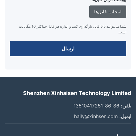
انتخاب فایل‌ها
شما می‌توانید تا 5 فایل بارگذاری کنید و اندازه هر فایل حداکثر 10 مگابایت
است.
ارسال
Shenzhen Xinhaisen Technology Limit
ن:
86-86-13510417251
یل:
haily@xinhsen.com