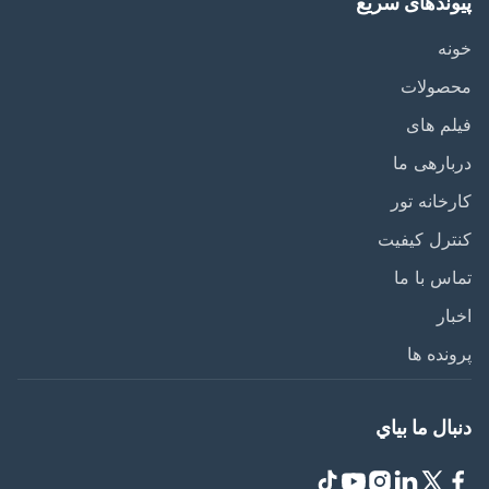
وندهای سریع
ه
صولات
م های
ارهی ما
خانه تور
رل کیفیت
س با ما
ار
نده ها
ال ما بياي