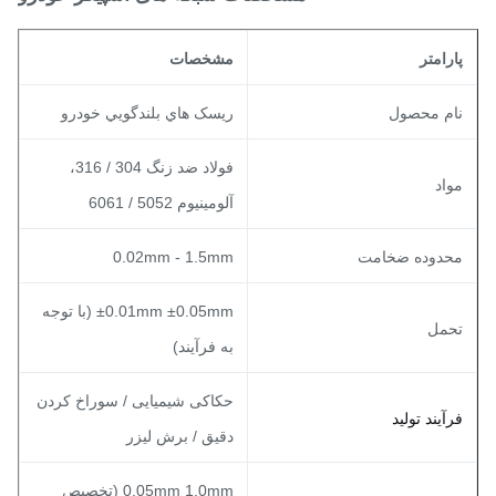
ارامتر
مشخصات
ام محصول
ريسک هاي بلندگويي خودرو
فولاد ضد زنگ 304 / 316،
واد
آلومینیوم 5052 / 6061
حدوده ضخامت
0.02mm - 1.5mm
±0.01mm ±0.05mm (با توجه
حمل
به فرآیند)
حکاکی شیمیایی / سوراخ کردن
رآیند تولید
دقیق / برش لیزر
0.05mm 1.0mm (تخصیص