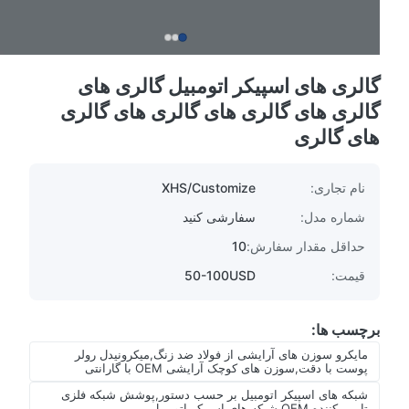
گالری های اسپیکر اتومبیل گالری های
گالری های گالری های گالری های گالری
های گالری
نام تجاری:
XHS/Customize
شماره مدل:
سفارشی کنید
حداقل مقدار سفارش:
10
قیمت:
50-100USD
برچسب ها:
مایکرو سوزن های آرایشی از فولاد ضد زنگ,میکرونیدل رولر
پوست با دقت,سوزن های کوچک آرایشی OEM با گارانتی
شبکه های اسپیکر اتومبیل بر حسب دستور,پوشش شبکه فلزی
تامین کننده OEM,شبکه های اسپیکر اتومبیل