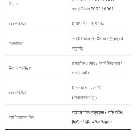
উপাদান
অ্যালুমিনিয়াম 5052 / 6061
বেধ পরিসীমা
0.02 মিমি - 1.5 মিমি
±0.01 মিমি ±0.05 মিমি (প্রক্রিয়া
সহনশীলতা
অনুযায়ী)
রাসায়নিক খোদাই / যথার্থ ছিদ্রকরণ /
উত্পাদন প্রক্রিয়া
লেজার কাটিং
0.০৫ মিমি ∙ ১.০ মিমি
বেধ পরিসীমা
(কাস্টমাইজযোগ্য)
অটোমোবাইল অভ্যন্তর / গাড়ি অডিও
অ্যাপ্লিকেশন শিল্প
সিস্টেম / ইভি অডিও উপাদান