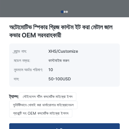
অটোমোটিভ স্পিকার গ্রিজ কাস্টম ইট করা মেটাল জাল
কভার OEM সরবরাহকারী
ব্র্যান্ড নাম:
XHS/Customize
মডেল নম্বর:
কাস্টমাইজ করুন
ন্যূনতম অর্ডার পরিমাণ:
10
দাম:
50-100USD
ট্যাগ্স:
স্টেইনলেস স্টীল কসমেটিক মাইক্রো ইগল
সুনির্দিষ্টভাবে খোদাই করা ডার্মারোলার মাইক্রোনেডল
গ্যারান্টি সহ OEM কসমেটিক মাইক্রো ইগলস