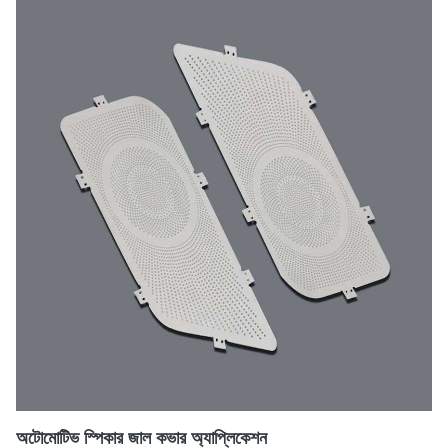
অটোমোটিভ স্পিকার জাল কভার অ্যাপ্লিকেশন