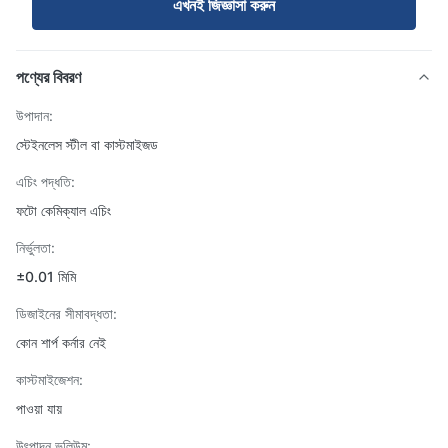
এখনই জিজ্ঞাসা করুন
পণ্যের বিবরণ
উপাদান:
স্টেইনলেস স্টীল বা কাস্টমাইজড
এচিং পদ্ধতি:
ফটো কেমিক্যাল এচিং
নির্ভুলতা:
±0.01 মিমি
ডিজাইনের সীমাবদ্ধতা:
কোন শার্প কর্নার নেই
কাস্টমাইজেশন:
পাওয়া যায়
উৎপাদন ভলিউম: