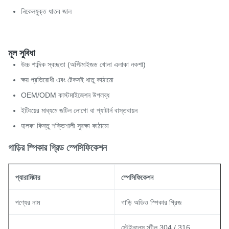
নিকেলযুক্ত ধাতব জাল
মূল সুবিধা
উচ্চ শাব্দিক স্বচ্ছতা (অপ্টিমাইজড খোলা এলাকা নকশা)
ক্ষয় প্রতিরোধী এবং টেকসই ধাতু কাঠামো
OEM/ODM কাস্টমাইজেশন উপলব্ধ
ইটিংয়ের মাধ্যমে জটিল লোগো বা প্যাটার্ন বাস্তবায়ন
হালকা কিন্তু শক্তিশালী সুরক্ষা কাঠামো
গাড়ির স্পিকার গ্রিড স্পেসিফিকেশন
প্যারামিটার
স্পেসিফিকেশন
পণ্যের নাম
গাড়ি অডিও স্পিকার গ্রিজ
স্টেইনলেস স্টীল 304 / 316,