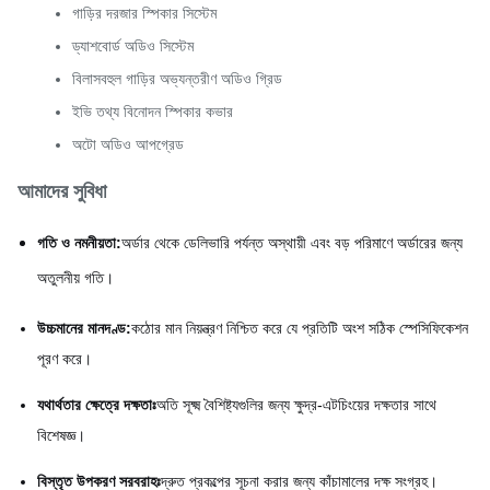
গাড়ির দরজার স্পিকার সিস্টেম
ড্যাশবোর্ড অডিও সিস্টেম
বিলাসবহুল গাড়ির অভ্যন্তরীণ অডিও গ্রিড
ইভি তথ্য বিনোদন স্পিকার কভার
অটো অডিও আপগ্রেড
আমাদের সুবিধা
গতি ও নমনীয়তা:
অর্ডার থেকে ডেলিভারি পর্যন্ত অস্থায়ী এবং বড় পরিমাণে অর্ডারের জন্য
অতুলনীয় গতি।
উচ্চমানের মানদণ্ড:
কঠোর মান নিয়ন্ত্রণ নিশ্চিত করে যে প্রতিটি অংশ সঠিক স্পেসিফিকেশন
পূরণ করে।
যথার্থতার ক্ষেত্রে দক্ষতাঃ
অতি সূক্ষ্ম বৈশিষ্ট্যগুলির জন্য ক্ষুদ্র-এটচিংয়ের দক্ষতার সাথে
বিশেষজ্ঞ।
বিস্তৃত উপকরণ সরবরাহঃ
দ্রুত প্রকল্পের সূচনা করার জন্য কাঁচামালের দক্ষ সংগ্রহ।