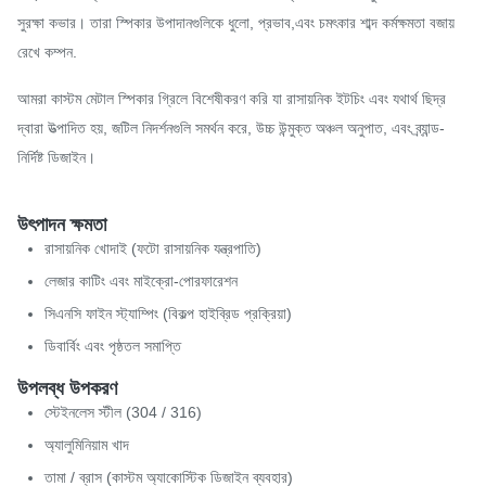
সুরক্ষা কভার। তারা স্পিকার উপাদানগুলিকে ধুলো, প্রভাব,এবং চমৎকার শাব্দ কর্মক্ষমতা বজায়
রেখে কম্পন.
আমরা কাস্টম মেটাল স্পিকার গ্রিলে বিশেষীকরণ করি যা রাসায়নিক ইটচিং এবং যথার্থ ছিদ্র
দ্বারা উত্পাদিত হয়, জটিল নিদর্শনগুলি সমর্থন করে, উচ্চ উন্মুক্ত অঞ্চল অনুপাত, এবং ব্র্যান্ড-
নির্দিষ্ট ডিজাইন।
উৎপাদন ক্ষমতা
রাসায়নিক খোদাই (ফটো রাসায়নিক যন্ত্রপাতি)
লেজার কাটিং এবং মাইক্রো-পোরফারেশন
সিএনসি ফাইন স্ট্যাম্পিং (বিকল্প হাইব্রিড প্রক্রিয়া)
ডিবার্বিং এবং পৃষ্ঠতল সমাপ্তি
উপলব্ধ উপকরণ
স্টেইনলেস স্টীল (304 / 316)
অ্যালুমিনিয়াম খাদ
তামা / ব্রাস (কাস্টম অ্যাকোস্টিক ডিজাইন ব্যবহার)