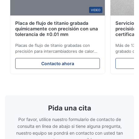
W*r
VIDEO
W
Placa de flujo de titanio grabada
Servicios 
Dec 11.2025
químicamente con precisión con una
precisión 
Good.The product is precise and the packaging is excellent.
tolerancia de ±0.01 mm
certificad
Placas de flujo de titanio grabadas con
Más de 13 a
Aaron
precisión para intercambiadores de calor
grabado de t
A
con alta resistencia a la corrosión Visión
aeroespacia
general de la placa de flujoXinhaisen
industriales
Dec 10.2025
Contacto ahora
Technology se especializa en la fabricación
soluciones 
Good comunication, fullfilled as expected. Fully satisfied.
de placas de flujo grabadas químicamente
entrega com
de alta precisión para moldeo por inyección
de titanio p
de pl...
rendimiento 
Pida una cita
Por favor, utilice nuestro formulario de contacto de
consulta en línea de abajo si tiene alguna pregunta,
nuestro equipo se pondrá en contacto con usted tan