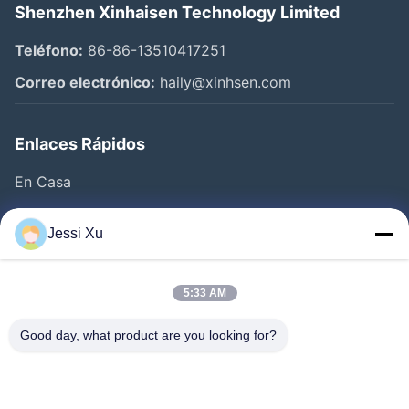
Shenzhen Xinhaisen Technology Limited
Teléfono:
86-86-13510417251
Correo electrónico:
haily@xinhsen.com
Enlaces Rápidos
En Casa
Productos
Jessi Xu
Videos
Sobre Nosotros
5:33 AM
Visita A La Fábrica
Good day, what product are you looking for?
Control De Calidad
Contacto
Noticias