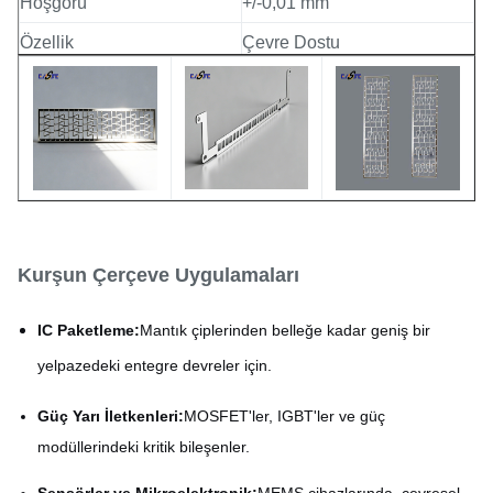
Hoşgörü
+/-0,01 mm
Özellik
Çevre Dostu
Adedi
Müzakere edilebilir
Altın, Gümüş, Kalay, Nikel
Kaplama Seçenekleri
kaplama
Kurşun Çerçeve Uygulamaları
IC Paketleme:
Mantık çiplerinden belleğe kadar geniş bir
yelpazedeki entegre devreler için.
Güç Yarı İletkenleri:
MOSFET'ler, IGBT'ler ve güç
modüllerindeki kritik bileşenler.
Sensörler ve Mikroelektronik:
MEMS cihazlarında, çevresel