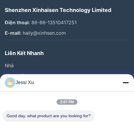
Shenzhen Xinhaisen Technology Limited
Điện thoại:
86-86-13510417251
E-mail:
haily@xinhsen.com
Liên Kết Nhanh
Nhà
Sản Phẩm
Jessi Xu
Video
Về Chúng Tôi
2:07 PM
Tham Quan Nhà Máy
Good day, what product are you looking for?
Kiểm Soát Chất Lượng
Liên Hệ Chúng Tôi