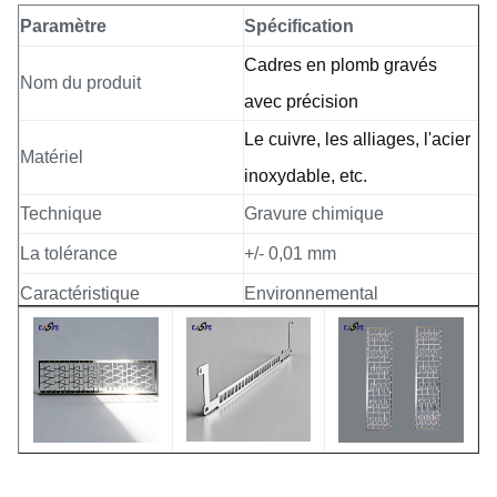
Paramètre
Spécification
Cadres en plomb gravés
Nom du produit
avec précision
Le cuivre, les alliages, l'acier
Matériel
inoxydable, etc.
Technique
Gravure chimique
La tolérance
+/- 0,01 mm
Caractéristique
Environnemental
Quantité de produit
Peut être négocié
Plaquage à l'or, à l'argent, à
Options de revêtement
l'étain, au nickel