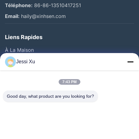
Téléphone:
86-86-13510417251
Email:
haily@xinhsen.com
Liens Rapides
À La Maison
Produits
Jessi Xu
Vidéos
A Propos De Nous
7:43 PM
Visite D'usine
Good day, what product are you looking for?
Contrôle De La Qualité
Contact
Nouvelles
Les Affaires