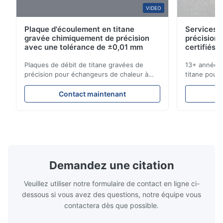
W*r
VIDEO
W
Plaque d'écoulement en titane
Services d
Dec 11.2025
gravée chimiquement de précision
précision 
Good.The product is precise and the packaging is excellent.
avec une tolérance de ±0,01 mm
certifiés 
Plaques de débit de titane gravées de
13+ années 
Aaron
précision pour échangeurs de chaleur à
titane pour 
A
haute résistance à la corrosion Vue d'
médicales et
ensemble de la plaque de débitXinhaisen
solutions c
Dec 10.2025
Contact maintenant
Technology est spécialisée dans la
livraison co
Good comunication, fullfilled as expected. Fully satisfied.
fabrication de plaques d'écoulement
instantané !
gravées chimiquement de haute précision
pour applic
pour le moulage par injection ...
Secteurs que
Demandez une citation
Veuillez utiliser notre formulaire de contact en ligne ci-
dessous si vous avez des questions, notre équipe vous
contactera dès que possible.