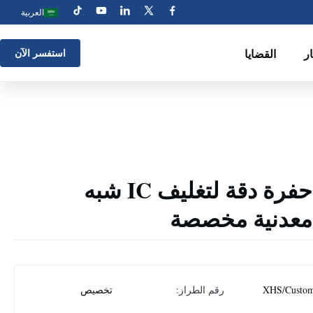
العربية
ار
القضايا
استفسر الآن
إطارات رصاص حفرة دقة لتغليف IC شبه
معدنية مخصصة
XHS/Custom
رقم الطراز:
تخصيص