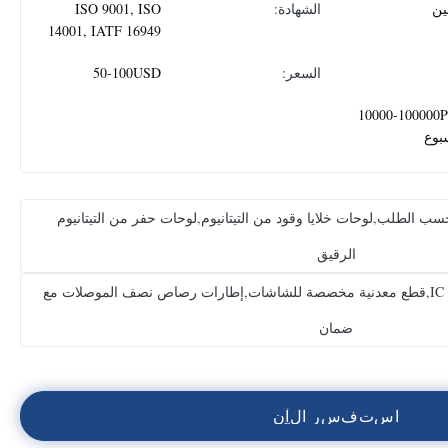
ين
الشهادة:
ISO 9001, ISO
14001, IATF 16949
السعر:
50-100USD
10000-100000
بوع
حسب الطلب,لوحات خلايا وقود من التيتانيوم,لوحات حفر من التيتانيوم
الرقيق
إطارات رصاص حفرة دقة لتعبئة IC,قطع معدنية مخصصة للشاشات,إطارات رصاص نصف الموصلات مع
ضمان
ا
س
ت
ف
س
ر
ا
ل
آ
ن