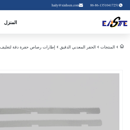
haily@xinhsen.com
86-86-13510417251
المنزل
المنتجات
الحفر المعدني الدقيق
إطارات رصاص حفرة دقة لتغليف IC شبه الموصلات قطع معدنية مخصص