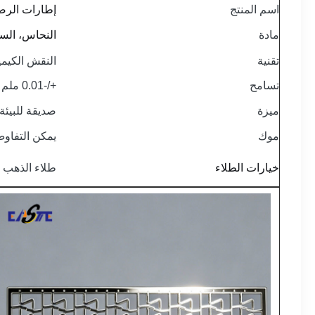
اسم المنتج
إطارات الرص
مادة
النحاس، السبا
تقنية
النقش الكيمي
تسامح
+/-0.01 ملم
ميزة
صديقة للبيئة
موك
يمكن التفاوض
خيارات الطلاء
طلاء الذهب و