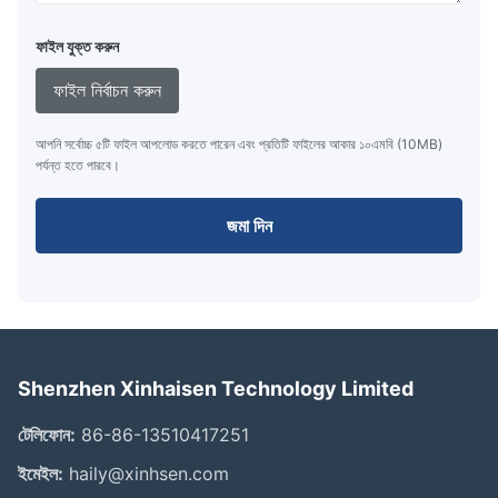
ফাইল যুক্ত করুন
ফাইল নির্বাচন করুন
আপনি সর্বোচ্চ ৫টি ফাইল আপলোড করতে পারেন এবং প্রতিটি ফাইলের আকার ১০এমবি (10MB)
পর্যন্ত হতে পারবে।
জমা দিন
Shenzhen Xinhaisen Technology Limited
টেলিফোন:
86-86-13510417251
ইমেইল:
haily@xinhsen.com