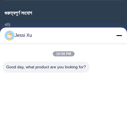
গুরুত্বপূর্ণ সংযোগ
বাড়ি
পণ্য
Jessi Xu
ভিডিও
আমাদের সম্পর্কে
10:56 PM
কারখানা ভ্রমণ
Good day, what product are you looking for?
গুণমান নিয়ন্ত্রণ
আমাদের সাথে যোগাযোগ করুন
খবর
মামলা
আমাদের অনুসরণ করো