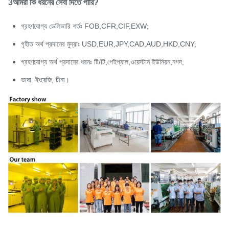
3আমরা কি ধরনের সেবা দিতে পারি?
গ্রহণযোগ্য ডেলিভারি শর্তঃ FOB,CFR,CIF,EXW;
গৃহীত অর্থ প্রদানের মুদ্রাঃ USD,EUR,JPY,CAD,AUD,HKD,CNY;
গ্রহণযোগ্য অর্থ প্রদানের ধরনঃ টি/টি,পেইপ্যাল,ওয়েস্টার্ন ইউনিয়ন,নগদ;
ভাষা: ইংরেজি, চীনা।