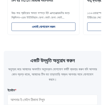
দেশ হয় ±0.01 মিমিদের সহনশীলতা
ধাতু ফ্যাব্রিকে
Good.The product is precise and the packaging is excellent.
উচ্চ-ক্ষয় প্রতিরোধ ক্ষমতা সম্পন্ন হিট এক্সচেঞ্জারগুলির জন্য
১৩+এয়ারস্পেস, ম
Aaron
প্রিসিশন-এচড টাইটানিয়াম ফ্লো প্লেট ফ্লো প্লেট
ইটচিংয়ের ক্ষে
A
ওভারভিউজিনহাইসেন টেকনোলজি প্লাস্টিক ইনজেকশন মোল্ডিং,
সার্টিফিকেট, প্রত
ডাই কাস্টিং এবং অন্যান্য শিল্প অ্যাপ্লিকেশনের জন্য উচ্চ-নির্ভুল
তাত্ক্ষণিক উদ্ধৃতি
Dec 10.2025
এখনই যোগাযোগ করুন
রাসায়নিকভাবে এচড ফ্লো প্লেট তৈরিতে বিশেষজ্ঞ। আমাদের
টাইটানিয়াম ইটচি
Good comunication, fullfilled as expected. Fully satisfied.
ফ্লো প্লেটগুলি উন্নত ফ্...
টাইটানিয়াম ...
একটি উদ্ধৃতি অনুরোধ করুন
অনুগ্রহ করে আমাদের অনলাইন অনুসন্ধান যোগাযোগ ফর্মটি ব্যবহার করুন যদি আপনার
কোন প্রশ্ন থাকে, আমাদের টিম যত তাড়াতাড়ি সম্ভব আপনার সাথে যোগাযোগ
করবে।
ইমেইল
*