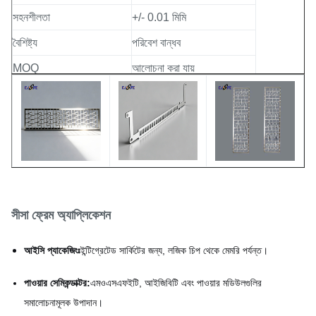
সহনশীলতা
+/- 0.01 মিমি
বৈশিষ্ট্য
পরিবেশ বান্ধব
MOQ
আলোচনা করা যায়
প্লাটিং অপশন
স্বর্ণ, রূপা, টিন, নিকেল প্লাটিং
সীসা ফ্রেম অ্যাপ্লিকেশন
আইসি প্যাকেজিংঃ
ইন্টিগ্রেটেড সার্কিটের জন্য, লজিক চিপ থেকে মেমরি পর্যন্ত।
পাওয়ার সেমিকন্ডাক্টর:
এমওএসএফইটি, আইজিবিটি এবং পাওয়ার মডিউলগুলির
সমালোচনামূলক উপাদান।