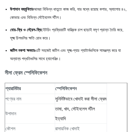
উপাদান বহুমুখিতাঃ
আমরা বিভিন্ন ধাতুতে কাজ করি, যার মধ্যে রয়েছে কপার, অ্যালোয় ৪২,
কোভার এবং বিভিন্ন স্টেইনলেস স্টীল।
বোর-ফ্রি ও স্ট্রেস-ফ্রি:
ইটচিং প্রক্রিয়াটি যান্ত্রিক চাপ ছাড়াই মসৃণ প্রান্ত তৈরি করে,
সূক্ষ্ম চিপগুলির ক্ষতি রোধ করে।
জটিল নকশা ক্ষমতাঃ
এটি সহজেই জটিল এবং সূক্ষ্ম-প্যাচ প্যাটার্নগুলিকে সামঞ্জস্য করে যা
অন্যান্য পদ্ধতিগুলির সাথে চ্যালেঞ্জিং।
সীসা ফ্রেম স্পেসিফিকেশন
প্যারামিটার
স্পেসিফিকেশন
পণ্যের নাম
সুনির্দিষ্টভাবে খোদাই করা সীসা ফ্রেম
তামা, খাদ, স্টেইনলেস স্টীল
উপাদান
ইত্যাদি
কৌশল
রাসায়নিক খোদাই