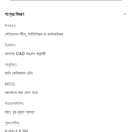
পণ্যের বিবরণ
উপকরণ:
স্টেইনলেস স্টীল, টাইটানিয়াম বা কাস্টমাইজড
ডিজাইন:
আপনার CAD অঙ্কন অনুযায়ী
প্রযুক্তি::
ফটো কেমিক্যাল এচিং
MOQ:
আলোচনা করা যেতে পারে
সারফেসফিনিশ:
মসৃণ, বুর-মুক্ত প্রান্ত
পুরুত্বসীমা:
0.02-1.5 মিমি