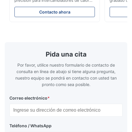
precisión para intercambiadores de calor
grabado de t
A
con alta resistencia a la corrosión Visión
aeroespacia
general de la placa de flujoXinhaisen
industriales
Dec 17.2025
Contacto ahora
Technology se especializa en la fabricación
soluciones 
pretty good
de placas de flujo grabadas químicamente
entrega com
de alta precisión para moldeo por inyección
de titanio p
de pl...
rendimiento 
Pida una cita
Por favor, utilice nuestro formulario de contacto de
consulta en línea de abajo si tiene alguna pregunta,
nuestro equipo se pondrá en contacto con usted tan
pronto como sea posible.
Correo electrónico
*
Teléfono / WhatsApp