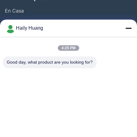
En Casa
Productos
Haily Huang
Videos
Sobre Nosotros
4:25 PM
Visita A La Fábrica
Good day, what product are you looking for?
Control De Calidad
Contacto
Noticias
Casos De Trabajo
Síguenos.