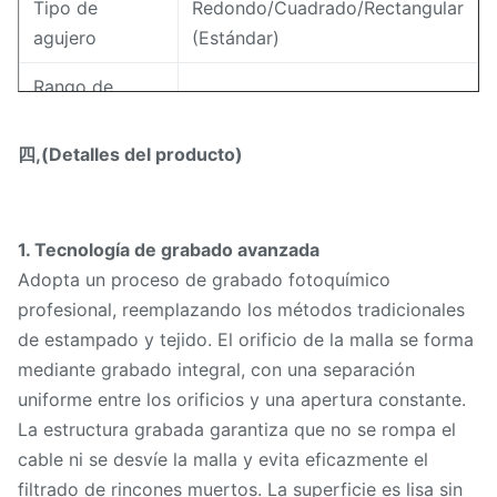
Tipo de
Redondo/Cuadrado/Rectangular
agujero
(Estándar)
Rango de
0,1 mm - 10 mm
apertura
四,(Detalles del producto)
Espesor de la
0,03 mm - 0,5 mm
placa
Superficie lisa, sin rebabas,
1. Tecnología de grabado avanzada
Característica
resistente a la corrosión,
Adopta un proceso de grabado fotoquímico
reutilizable, fácil de limpiar
profesional, reemplazando los métodos tradicionales
de estampado y tejido. El orificio de la malla se forma
Filtración de agua, filtración de
mediante grabado integral, con una separación
Solicitud
líquidos, filtros domésticos,
uniforme entre los orificios y una apertura constante.
pequeños equipos industriales.
La estructura grabada garantiza que no se rompa el
cable ni se desvíe la malla y evita eficazmente el
Cantidad
10 PCS (tamaño estándar en
filtrado de rincones muertos. La superficie es lisa sin
mínima de