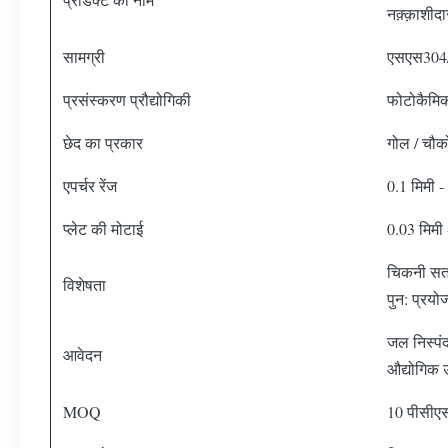
नक़्क़ाशीदा
सामग्री
एसएस304/
प्रसंस्करण प्रौद्योगिकी
फोटोकैमिक
छेद का प्रकार
गोल / चौ
एपर्चर रेंज
0.1 मिमी -
प्लेट की मोटाई
0.03 मिमी 
चिकनी सतह,
विशेषता
पुन: प्रयो
जल निस्पंद
आवेदन
औद्योगिक
MOQ
10 पीसीएस