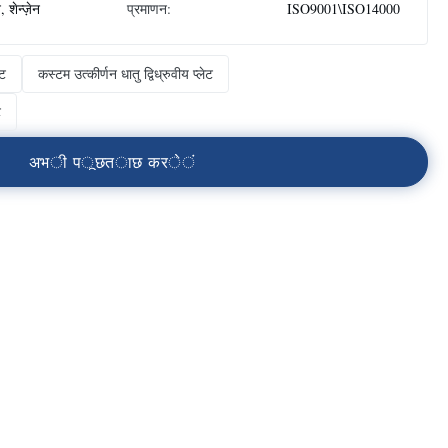
 शेन्ज़ेन
प्रमाणन:
ISO9001\ISO14000
ेट
कस्टम उत्कीर्णन धातु द्विध्रुवीय प्लेट
ट
अ
भ
ी
प
ू
छ
त
ा
छ
क
र
े
ं