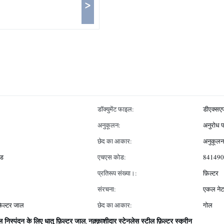
>
डॉक्युमेंट फाइल:
डीएक्सए
अनुकूलन:
अनुरोध प
छेद का आकार:
अनुकूलन
ेड
एचएस कोड:
841490
प्रतिरूप संख्या।:
फ़िल्टर
संरचना:
एकल नेट
फ़िल्टर जाल
छेद का आकार:
गोल
 निस्पंदन के लिए धातु फ़िल्टर जाल
नक़्क़ाशीदार स्टेनलेस स्टील फ़िल्टर स्क्रीन
,