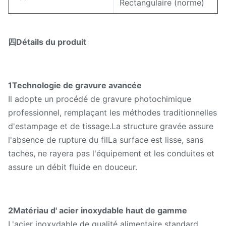
Rectangulaire (norme)
Plage d'ouverture
0.1 mm - 10 mm
四Détails du produit
Épaisseur de la plaque
00,03 mm - 0,5 mm
Surface lisse, sans
écorchure, résistante à
1Technologie de gravure avancée
Caractéristique
la corrosion,
Il adopte un procédé de gravure photochimique
réutilisable, facile à
professionnel, remplaçant les méthodes traditionnelles
nettoyer
d'estampage et de tissage.La structure gravée assure
l'absence de rupture du filLa surface est lisse, sans
Filtration de l'eau,
taches, ne rayera pas l'équipement et les conduites et
filtration des liquides,
Application du projet
assure un débit fluide en douceur.
filtres ménagers, petits
équipements industriels
10 pièces (taille
2Matériau d' acier inoxydable haut de gamme
Quantité de produit
standard en stock)
L'acier inoxydable de qualité alimentaire standard