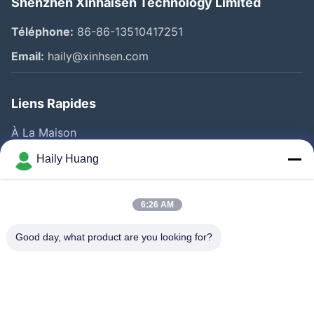
Shenzhen Xinhaisen Technology Limited
Téléphone:
86-86-13510417251
Email:
haily@xinhsen.com
Liens Rapides
À La Maison
Produits
Haily Huang
Vidéos
A Propos De Nous
6:26 AM
Visite D'usine
Good day, what product are you looking for?
Contrôle De La Qualité
Contact
Nouvelles