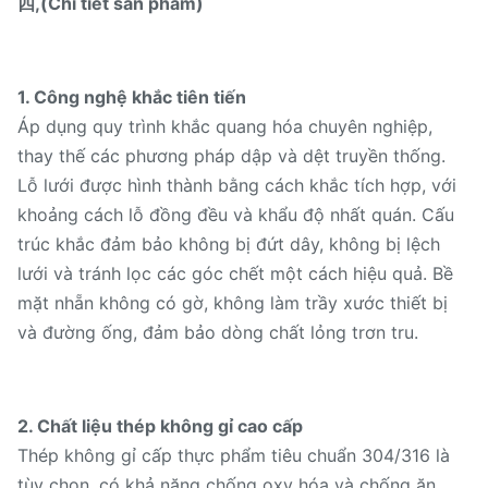
四,(Chi tiết sản phẩm)
Bề mặt nhẵn, không có
gờ, chống ăn mòn, có
Tính năng
thể tái sử dụng, dễ lau
1. Công nghệ khắc tiên tiến
chùi
Áp dụng quy trình khắc quang hóa chuyên nghiệp,
thay thế các phương pháp dập và dệt truyền thống.
Lọc nước, lọc chất
Lỗ lưới được hình thành bằng cách khắc tích hợp, với
Ứng dụng
lỏng, lọc gia đình, thiết
khoảng cách lỗ đồng đều và khẩu độ nhất quán. Cấu
bị công nghiệp nhỏ
trúc khắc đảm bảo không bị đứt dây, không bị lệch
lưới và tránh lọc các góc chết một cách hiệu quả. Bề
10 CÁI (Kích thước tiêu
MOQ
mặt nhẵn không có gờ, không làm trầy xước thiết bị
chuẩn trong kho)
và đường ống, đảm bảo dòng chất lỏng trơn tru.
Mẫu miễn phí có sẵn,
Dịch vụ mẫu
thu cước vận chuyển
2. Chất liệu thép không gỉ cao cấp
Thép không gỉ cấp thực phẩm tiêu chuẩn 304/316 là
tùy chọn, có khả năng chống oxy hóa và chống ăn