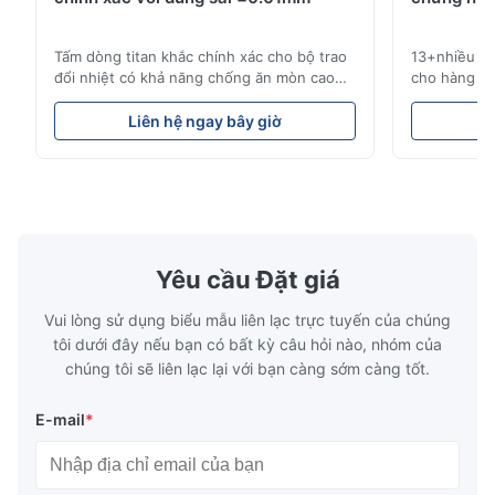
So good!
Tấm dòng titan khắc chính xác cho bộ trao
13+nhiều nă
A*a
đổi nhiệt có khả năng chống ăn mòn cao
cho hàng kh
A
Tổng quan về tấm dòngXinhaisen
công nghiệp
Technology chuyên sản xuất các tấm dòng
pháp chu kỳ
Dec 17.2025
Liên hệ ngay bây giờ
L
được khắc hóa học có độ chính xác cao cho
tranh. Dịch
pretty good
khuôn ép nhựa, đúc khuôn và các ứng
hiệu suất c
dụng công nghiệp khác. Các tấm dòng của
chúng tôi ph
chúng tôi cung cấp khả năng ki...
của chúng ..
Yêu cầu Đặt giá
Vui lòng sử dụng biểu mẫu liên lạc trực tuyến của chúng
tôi dưới đây nếu bạn có bất kỳ câu hỏi nào, nhóm của
chúng tôi sẽ liên lạc lại với bạn càng sớm càng tốt.
E-mail
*