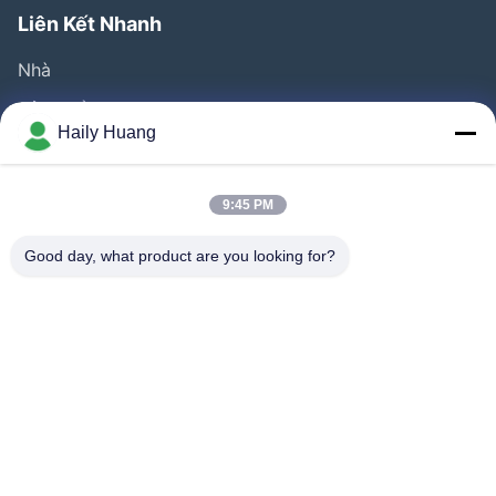
Liên Kết Nhanh
Nhà
Sản Phẩm
Haily Huang
Video
Về Chúng Tôi
9:45 PM
Tham Quan Nhà Máy
Good day, what product are you looking for?
Kiểm Soát Chất Lượng
Liên Hệ Chúng Tôi
Tin Tức
Các Vụ Án
Đi Theo Chúng Tôi.