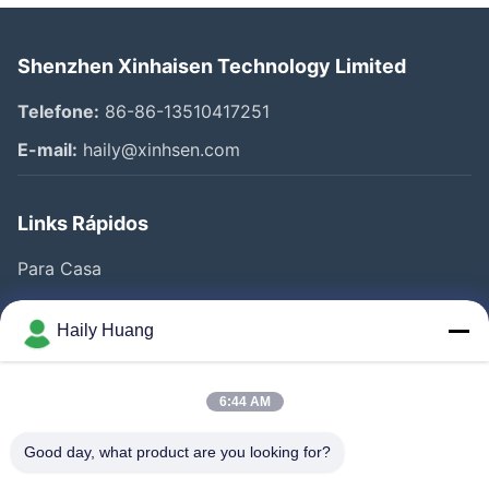
Shenzhen Xinhaisen Technology Limited
Telefone:
86-86-13510417251
E-mail:
haily@xinhsen.com
Links Rápidos
Para Casa
Produtos
Haily Huang
Vídeos
Quem Somos
6:44 AM
Fábrica
Good day, what product are you looking for?
Controle De Qualidade