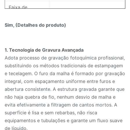
Faixa de
0,1 mm - 10 mm
abertura
Sim, (Detalhes do produto)
Espessura da
0,03 mm - 0,5 mm
Placa
Superfície lisa, sem rebarbas,
1. Tecnologia de Gravura Avançada
Recurso
resistente à corrosão,
Adota processo de gravação fotoquímica profissional,
reutilizável, fácil de limpar
substituindo os métodos tradicionais de estampagem
e tecelagem. O furo da malha é formado por gravação
Filtração de água, filtragem de
integral, com espaçamento uniforme entre furos e
líquidos, filtro doméstico,
Aplicativo
abertura consistente. A estrutura gravada garante que
pequenos equipamentos
não haja quebra de fio, nenhum desvio de malha e
industriais
evita efetivamente a filtragem de cantos mortos. A
superfície é lisa e sem rebarbas, não risca
Quantidade
10 PCS (tamanho padrão em
equipamentos e tubulações e garante um fluxo suave
mínima
estoque)
de líquido.