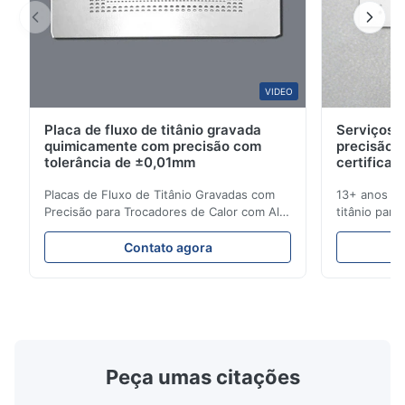
Mar 10.2026
This product is really precise.
B*a
VIDEO
B
Placa de fluxo de titânio gravada
Serviços d
Feb 10.2026
quimicamente com precisão com
precisão 
So good!
tolerância de ±0,01mm
certificad
Placas de Fluxo de Titânio Gravadas com
13+ anos de
A*a
Precisão para Trocadores de Calor com Alta
titânio para
A
Resistência à Corrosão Visão Geral da Placa
médicas e in
de FluxoA Xinhaisen Technology é
soluções de
Dec 17.2025
Contato agora
especializada na fabricação de placas de
entrega com
pretty good
fluxo gravadas quimicamente de alta
orçamento i
precisão para moldagem por injeção de
Gravação de
plástico, fundição sob ...
Alto Desemp
Peça umas citações