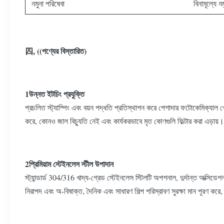
নমুনা পরিষেবা
বিনামূল্যে 
四, ((পণ্যের বিস্তারিত)
1উন্নত ইটচিং প্রযুক্তি
প্রচলিত স্ট্যাম্পিং এবং বয়ন পদ্ধতি প্রতিস্থাপন করে পেশাদার ফটোকেমিক্যাল খ
করে, কোনও জাল বিচ্যুতি নেই এবং কার্যকরভাবে মৃত কোণগুলি ফিল্টার করা এড়ায়। প
2প্রিমিয়াম স্টেইনলেস স্টীল উপাদান
স্ট্যান্ডার্ড 304/316 খাদ্য-গ্রেড স্টেইনলেস স্টিলটি অপশনাল, দুর্দান্ত অক্সিড
নিরাপদ এবং অ-বিষাক্ত, দৈনিক এবং সাধারণ শিল্প পরিস্রাবণ সুরক্ষা মান পূরণ করে,