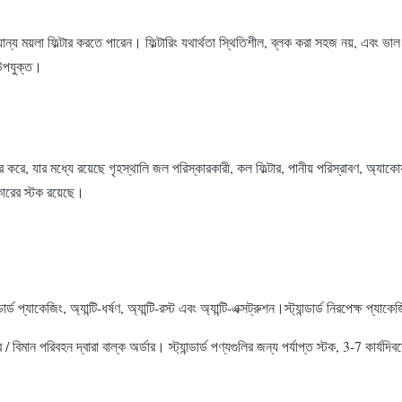
ন্য ময়লা ফিল্টার করতে পারেন। ফিল্টারিং যথার্থতা স্থিতিশীল, ব্লক করা সহজ নয়, এবং ভাল
 উপযুক্ত।
কভার করে, যার মধ্যে রয়েছে গৃহস্থালি জল পরিস্কারকারী, কল ফিল্টার, পানীয় পরিস্রাবণ, অ্যাকোয়
আকারের স্টক রয়েছে।
ড প্যাকেজিং, অ্যান্টি-ধর্ষণ, অ্যান্টি-রস্ট এবং অ্যান্টি-এক্সট্রুশন।স্ট্যান্ডার্ড নিরপেক্ষ প্যাকে
/ বিমান পরিবহন দ্বারা বাল্ক অর্ডার। স্ট্যান্ডার্ড পণ্যগুলির জন্য পর্যাপ্ত স্টক, 3-7 কা