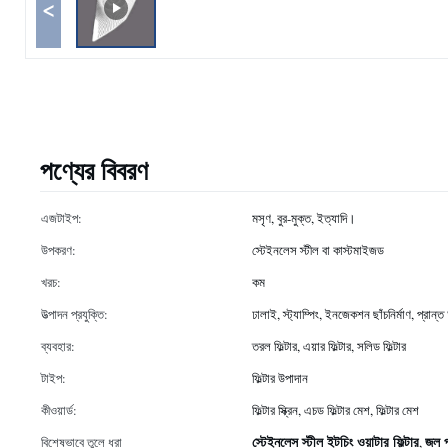
<
পণ্যের বিবরণ
এজটাইপ:
মসৃণ, বুর-মুক্ত, ইত্যাদি।
উপকরণ:
স্টেইনলেস স্টীল বা কাস্টমাইজড
খরচ:
কম
উত্পাদন প্রযুক্তি:
ঢালাই, স্ট্যাম্পিং, ইনজেকশন ছাঁচনির্মাণ, প্রান্
ব্যবহার:
তরল ফিল্টার, এয়ার ফিল্টার, সলিড ফিল্টার
টাইপ:
ফিল্টার উপাদান
কীওয়ার্ড:
ফিল্টার স্ক্রিন, এচড ফিল্টার মেশ, ফিল্টার মেশ
স্টেইনলেস স্টীল ইটচিং ওয়াটার ফিল্টার
জল প
বিশেষভাবে তুলে ধরা
,