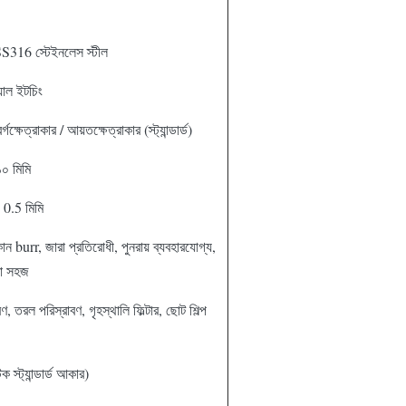
S316 স্টেইনলেস স্টীল
াল ইটচিং
গক্ষেত্রাকার / আয়তক্ষেত্রাকার (স্ট্যান্ডার্ড)
১০ মিমি
 0.5 মিমি
কোন burr, জারা প্রতিরোধী, পুনরায় ব্যবহারযোগ্য,
রা সহজ
, তরল পরিস্রাবণ, গৃহস্থালি ফিল্টার, ছোট শিল্প
ক স্ট্যান্ডার্ড আকার)