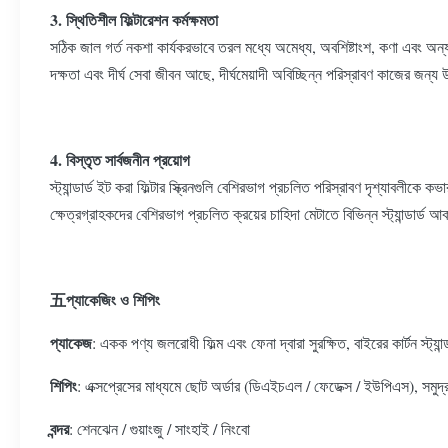
3. স্থিতিশীল ফিল্টারেশন কর্মক্ষমতা
সঠিক জাল গর্ত নকশা কার্যকরভাবে তরল মধ্যে অমেধ্য, অবশিষ্টাংশ, কণা এবং অন্যা
দক্ষতা এবং দীর্ঘ সেবা জীবন আছে, দীর্ঘমেয়াদী অবিচ্ছিন্ন পরিস্রাবণ কাজের জন্য
4. বিস্তৃত সার্বজনীন প্রয়োগ
স্ট্যান্ডার্ড ইট করা ফিল্টার স্ক্রিনগুলি বেশিরভাগ প্রচলিত পরিস্রাবণ দৃশ্যাবলীকে 
ক্ষেত্রগ্রাহকদের বেশিরভাগ প্রচলিত ক্রয়ের চাহিদা মেটাতে বিভিন্ন স্ট্যান্ডার্ড 
五প্যাকেজিং ও শিপিং
প্যাকেজ
: একক পণ্য জলরোধী ফিল্ম এবং ফেনা দ্বারা সুরক্ষিত, বাইরের কার্টন স্ট্যান্ডার্
শিপিং
: এক্সপ্রেসের মাধ্যমে ছোট অর্ডার (ডিএইচএল / ফেডেক্স / ইউপিএস), সমুদ্র 
বন্দর
: শেনঝেন / গুয়াংজু / সাংহাই / নিংবো