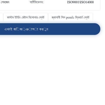
, শেনজেন
সার্টিফিকেশন:
ISO9001\ISO14000
কাস্টম ইটচিং মেটাল বিপোলার প্লেট
জ্বালানী পিল pemfc দ্বিধার্ত প্লেট
এ
খ
ন
ই
জ
ি
জ
্
ঞ
া
স
া
ক
র
ু
ন