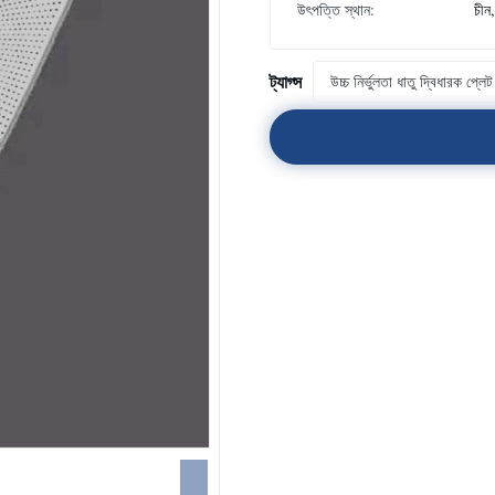
উৎপত্তি স্থান:
চীন
ট্যাগ্স
উচ্চ নির্ভুলতা ধাতু দ্বিধারক প্লেট