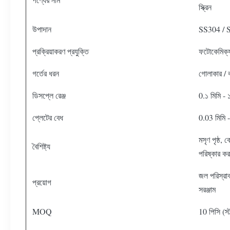
স্ক্রিন
উপাদান
SS304 / S
প্রক্রিয়াকরণ প্রযুক্তি
ফটোকেমিক্য
গর্তের ধরন
গোলাকার / বর্
ডিসপ্লে রেঞ্জ
0.১ মিমি - 
প্লেটের বেধ
0.03 মিমি -
মসৃণ পৃষ্ঠ, 
বৈশিষ্ট্য
পরিষ্কার ক
জল পরিস্রাবণ
প্রয়োগ
সরঞ্জাম
MOQ
10 পিসি (স্ট