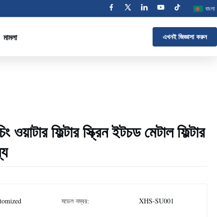
বাংলা
মামলা
এখনই জিজ্ঞাসা করুন
ং ওয়াটার ফিল্টার স্ক্রিন ইটচড মেটাল ফিল্টার
্য
tomized
মডেল নম্বর:
XHS-SU001