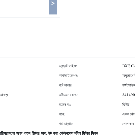
>
ডকুমেন্ট ফাইল:
DXF, CA
কাস্টমাইজেশন:
অনুরোধে 
গর্ত আকার:
কাস্টমাই
ত আবদ্ধ
এইচএস কোড:
841490
মডেল নং:
ফিল্টার
গঠন:
একক নেটওয
গর্ত আকৃতি:
গোলাকার
রিস্রাবণের জন্য ধাতব ফিল্টার জাল
ইট করা স্টেইনলেস স্টীল ফিল্টার স্ক্রিন
,