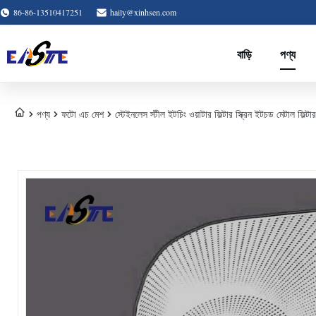
86-86-13510417251
haily@xinhsen.com
বাড়ি
পণ্য
পণ্য
ফটো এচ মেশ
স্টেইনলেস স্টীল ইটচিং ওয়াটার ফিল্টার স্ক্রিন ইটচড মেটাল ফিল্টা