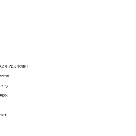
D বা PDF, ইত্যাদি।
উপলব্ধ
জযোগ্য
9090
়ার্ক