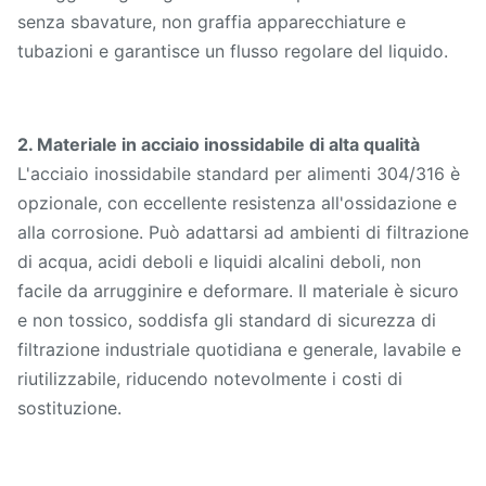
senza sbavature, non graffia apparecchiature e
10 PZ (dimensioni standard in
MOQ
tubazioni e garantisce un flusso regolare del liquido.
magazzino)
Servizio di
Campione gratuito disponibile,
campionatura
porto assegnato
2. Materiale in acciaio inossidabile di alta qualità
L'acciaio inossidabile standard per alimenti 304/316 è
opzionale, con eccellente resistenza all'ossidazione e
alla corrosione. Può adattarsi ad ambienti di filtrazione
di acqua, acidi deboli e liquidi alcalini deboli, non
facile da arrugginire e deformare. Il materiale è sicuro
e non tossico, soddisfa gli standard di sicurezza di
filtrazione industriale quotidiana e generale, lavabile e
riutilizzabile, riducendo notevolmente i costi di
sostituzione.