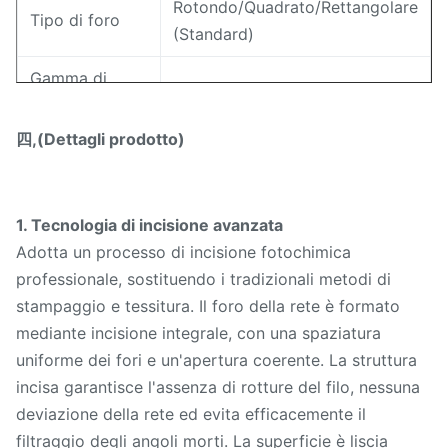
Rotondo/Quadrato/Rettangolare
Tipo di foro
(Standard)
Gamma di
0,1 mm - 10 mm
apertura
四,(Dettagli prodotto)
Spessore della
0,03 mm - 0,5 mm
piastra
Superficie liscia, senza
1. Tecnologia di incisione avanzata
sbavature, resistente alla
Adotta un processo di incisione fotochimica
Caratteristica
corrosione, riutilizzabile, facile
professionale, sostituendo i tradizionali metodi di
da pulire
stampaggio e tessitura. Il foro della rete è formato
mediante incisione integrale, con una spaziatura
Filtrazione dell'acqua,
uniforme dei fori e un'apertura coerente. La struttura
filtrazione di liquidi, filtri
Applicazione
incisa garantisce l'assenza di rotture del filo, nessuna
domestici, piccole
deviazione della rete ed evita efficacemente il
apparecchiature industriali
filtraggio degli angoli morti. La superficie è liscia