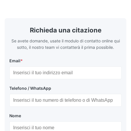
precisione incise chimicamente per lo
per applicaz
stampaggio a iniezione di ...
...
Richieda una citazione
Se avete domande, usate il modulo di contatto online qui
sotto, il nostro team vi contatterà il prima possibile.
Email
*
Telefono / WhatsApp
Nome