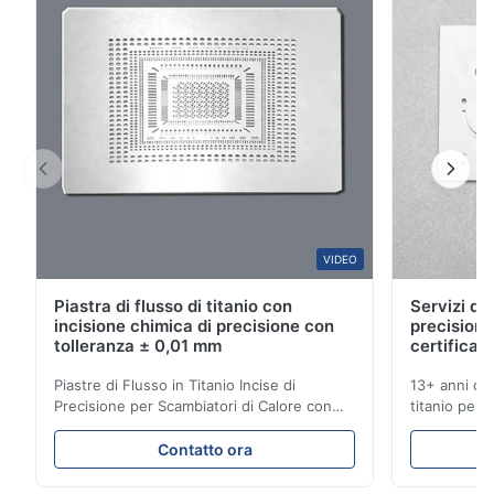
2
0
1
0
A*a
A
Mar 10.2026
This product is really precise.
B*a
VIDEO
B
Piastra di flusso di titanio con
Servizi di 
Feb 10.2026
incisione chimica di precisione con
precisione
So good!
tolleranza ± 0,01 mm
certificati
Piastre di Flusso in Titanio Incise di
13+ anni di 
A*a
Precisione per Scambiatori di Calore con
titanio per a
A
Elevata Resistenza alla Corrosione
mediche e in
Panoramica delle Piastre di FlussoXinhaisen
soluzioni fu
Dec 17.2025
Contatto ora
Technology è specializzata nella
competitivi.
pretty good
produzione di piastre di flusso ad alta
istantaneo! S