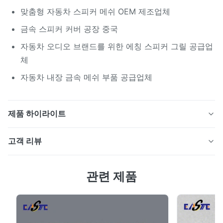
맞춤형 자동차 스피커 메쉬 OEM 제조업체
금속 스피커 커버 공장 중국
자동차 오디오 브랜드를 위한 에칭 스피커 그릴 공급업
체
자동차 내장 금속 메쉬 부품 공급업체
제품 하이라이트
정밀한 천공 또는 에칭 메시 구조를 갖춘 스테인리스 스틸
고객 리뷰
또는 알루미늄으로 제작된 자동차 스피커 그릴입니다. 자
동차 오디오 시스템용으로 설계된 이 스피커 커버는 탁월
4.5
한 사운드 전달을 보장하는 동시에 스피커를 먼지와 손상
관련 제품
최근 50개의 리뷰를 바탕으로
으로부터 보호합니다.
5
50%
4
50%
3
0