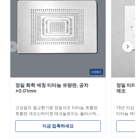
2
0
1
0
E*a
E
Nov 28.2025
The mesh made by this company is really precise and quite
good. We will customize from this company again next time. It
would be even better if the delivery time could be shorter.
VIDEO
정밀 화학 에칭 티타늄 유량판, 공차
정밀 티타늄
M*e
M
±0.01mm
제조
Nov 26.2025
고성질의 열교환기용 정밀석조 티타늄 흐름판
13년 이상 
I think the blades they made are very precise. The packaging
흐름판 개요신하이젠 테크놀로지는 플라스틱
티타늄 에칭 전
is excellent and the product has no burrs. The service is also
주사형조, 다이?? 스 및 기타 산업용 용품에 대
는 리드 타임
very good.
한 고 정밀 화학적 인 발각 흐름 판 제조에 전문
기! 고성능 
지금 접촉하세요
적입니다.우리의 흐름판은 우수한 흐름 통제를
스 당사가 
제공합니다, 뛰어난 내구성 및 정확한 채널 기
솔루션은 다