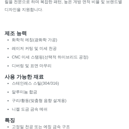
릴을 전문으로 하며 복잡한 패턴, 높은 개방 면적 비율 및 브랜드별
디자인을 지원합니다.
제조 능력
화학적 에칭(광화학 가공)
레이저 커팅 및 미세 천공
CNC 미세 스탬핑(선택적 하이브리드 공정)
디버링 및 표면 마무리
사용 가능한 재료
스테인레스 스틸(304/316)
알루미늄 합금
구리/황동(맞춤형 음향 설계용)
니켈 도금 금속 메쉬
특징
고정밀 천공 또는 에칭 금속 구조