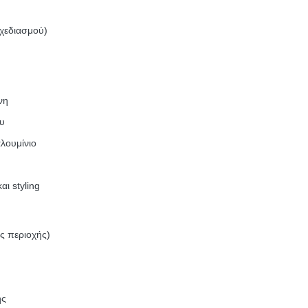
χεδιασμού)
νη
ου
λουμίνιο
ι styling
ς περιοχής)
ής