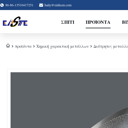
86-86-13510417251
haily@xinhsen.com
ΣΠΊΤΙ
ΠΡΟΪΌΝΤΑ
ΒΊ
προϊόντα
Χημική χαρακτική μετάλλων
Διάτρητες μεταλλι