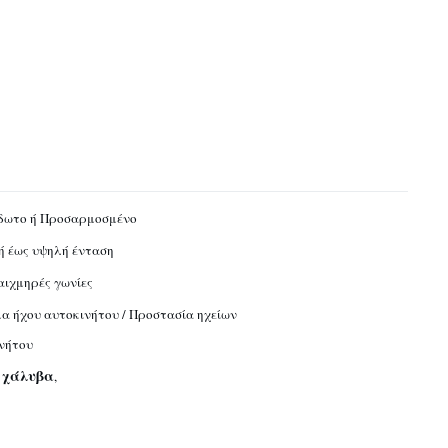
δωτο ή Προσαρμοσμένο
 έως υψηλή ένταση
αιχμηρές γωνίες
α ήχου αυτοκινήτου / Προστασία ηχείων
νήτου
 χάλυβα
,