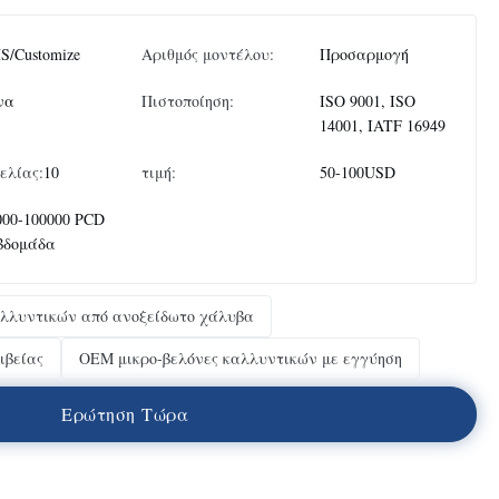
S/Customize
Αριθμός μοντέλου:
Προσαρμογή
να
Πιστοποίηση:
ISO 9001, ISO
14001, IATF 16949
ελίας:
10
τιμή:
50-100USD
000-100000 PCD
εβδομάδα
αλλυντικών από ανοξείδωτο χάλυβα
ριβείας
OEM μικρο-βελόνες καλλυντικών με εγγύηση
Ε
ρ
ώ
τ
η
σ
η
Τ
ώ
ρ
α