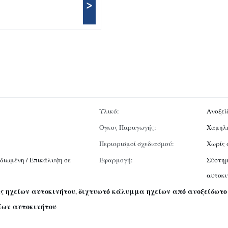
>
Υλικό:
Ανοξεί
Όγκος Παραγωγής:
Χαμηλή
Περιορισμοί σχεδιασμού:
Χωρίς 
διωμένη / Επικάλυψη σε
Εφαρμογή:
Σύστημ
αυτοκι
ες ηχείων αυτοκινήτου
διχτυωτό κάλυμμα ηχείων από ανοξείδωτο
,
ίων αυτοκινήτου