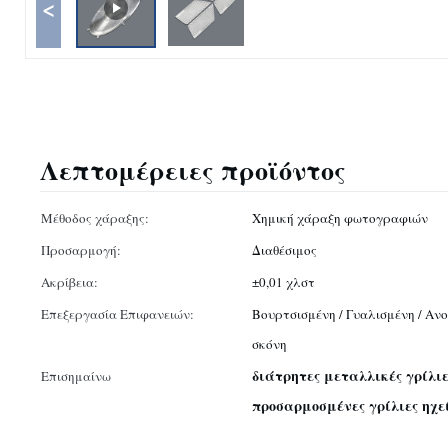
<
Λεπτομέρειες προϊόντος
Μέθοδος χάραξης:
Χημική χάραξη φωτογραφιών
Προσαρμογή:
Διαθέσιμος
Ακρίβεια:
±0,01 χλστ
Επεξεργασία Επιφανειών:
Βουρτσισμένη / Γυαλισμένη / Ανο
σκόνη
διάτρητες μεταλλικές γρίλι
Επισημαίνω
προσαρμοσμένες γρίλιες ηχε