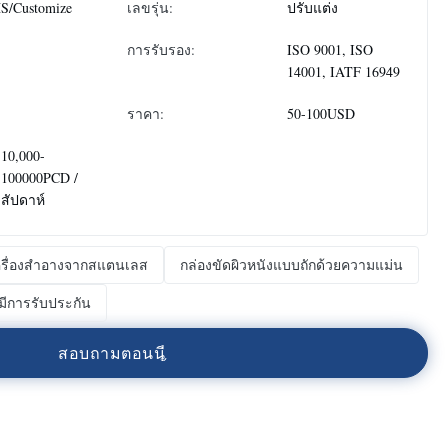
S/Customize
เลขรุ่น:
ปรับแต่ง
การรับรอง:
ISO 9001, ISO
14001, IATF 16949
ราคา:
50-100USD
:
10,000-
100000PCD /
สัปดาห์
เครื่องสําอางจากสแตนเลส
กล่องขัดผิวหนังแบบถักด้วยความแม่น
่มีการรับประกัน
ส
อ
บ
ถ
า
ม
ต
อ
น
น