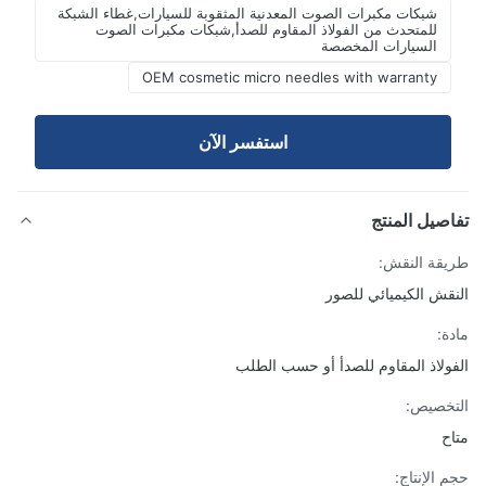
شبكات مكبرات الصوت المعدنية المثقوبة للسيارات,غطاء الشبكة
للمتحدث من الفولاذ المقاوم للصدأ,شبكات مكبرات الصوت
السيارات المخصصة
OEM cosmetic micro needles with warranty
استفسر الآن
صيل المنتج
قة النقش:
قش الكيميائي للصور
ة:
ولاذ المقاوم للصدأ أو حسب الطلب
خصيص:
ح
 الإنتاج: