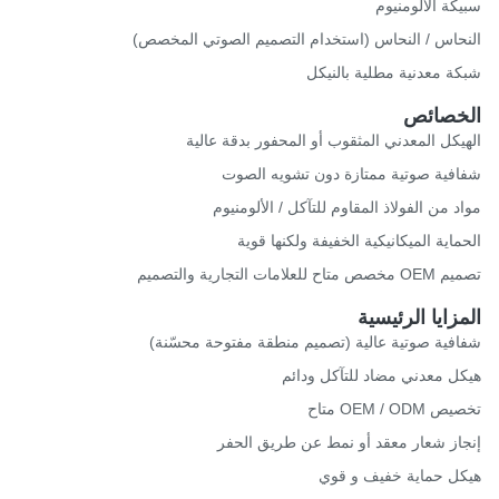
كة الألومنيوم
حاس / النحاس (استخدام التصميم الصوتي المخصص)
ة معدنية مطلية بالنيكل
خصائص
يكل المعدني المثقوب أو المحفور بدقة عالية
فية صوتية ممتازة دون تشويه الصوت
د من الفولاذ المقاوم للتآكل / الألومنيوم
ماية الميكانيكية الخفيفة ولكنها قوية
ح للعلامات التجارية والتصميم
زايا الرئيسية
فية صوتية عالية (تصميم منطقة مفتوحة محسّنة)
ل معدني مضاد للتآكل ودائم
OEM / OD متاح
از شعار معقد أو نمط عن طريق الحفر
ل حماية خفيف و قوي