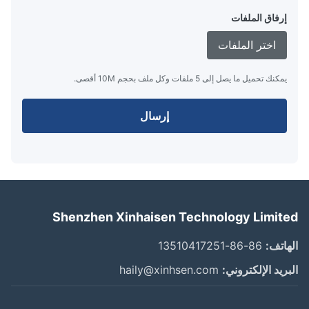
إرفاق الملفات
اختر الملفات
يمكنك تحميل ما يصل إلى 5 ملفات وكل ملف بحجم 10M أقصى.
إرسال
Shenzhen Xinhaisen Technology Limit
اتف:
86-86-13510417251
ريد الإلكتروني:
haily@xinhsen.com