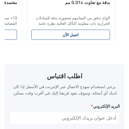
بدقة مع تفاوت ±0.01 مم
معتمدة من قبل 
Nov 26.2025
ألواح تدفق من التيتانيوم محفورة بدقة للمبادلات
13+ سنوات خبرة
I think the blades they made are very precise. The packag
الحرارية ذات مقاومة التآكل العالية نظرة عامة
is excellent and the product has no burrs. The service is a
على لوحة التدفقتتخصص شركة Xinhaisen
حلول دورة كاملة 
very go
Technology في تصنيع ألواح التدفق عالية الدقة
على عرض أسعار ف
اتصل الآن
المحفورة كيميائيًا لحقن البلاستيك، والصب
للتطبيقات عالية ا
بالقالب، والتطبيقات الصناعية الأخرى. توفر ألواح
حفر التيتانيوم لد
التدفق لدينا تحكمًا فائقًا في التدفق، ...
عبر: الفضاء والدف
اطلب اقتباس
يرجى استخدام نموذج الاتصال عبر الإنترنت في الأسفل إذا كان
لديك أي أسئلة، وسوف يعود فريقنا إليك في أقرب وقت ممكن.
البريد الإلكتروني
*