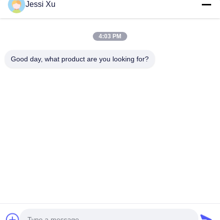
Jessi Xu
Filmy
O Nas
4:03 PM
Wycieczka Po Fabryce
Good day, what product are you looking for?
Kontrola Jakości
Skontaktuj Się Z Nami
Nowości
Sprawy
Chodź Za Nami.
©2025- Shenzhen Xinhaisen Technology Limited. Wszystkie prawa