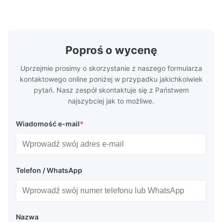
chemią etynową do formowania
trawienia t
wtryskowego plastiku, odlewania na maty i
wydajnościB
innych zastosowa...
Poproś o wycenę
Uprzejmie prosimy o skorzystanie z naszego formularza
kontaktowego online poniżej w przypadku jakichkolwiek
pytań. Nasz zespół skontaktuje się z Państwem
najszybciej jak to możliwe.
Wiadomość e-mail
*
Telefon / WhatsApp
Nazwa