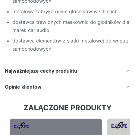
samochodowych
metalowa fabryka osłon głośników w Chinach
dostawca trawionych maskownic do głośników dla
marek car audio
dostawca elementów z siatki metalowej do wnętrz
samochodowych
Najważniejsze cechy produktu
Maskownice głośników samochodowych wykonane ze
Opinie klientów
stali nierdzewnej lub aluminium z precyzyjnie
perforowaną lub trawioną strukturą siatkową.
4.5
ZAŁĄCZONE PRODUKTY
Zaprojektowane dla samochodowych systemów
Na podstawie 50 ostatnich recenzji
audio, te osłony głośników zapewniają doskonałą
5
50%
transmisję dźwięku, jednocześnie chroniąc głośniki
4
50%
przed kurzem i uszkodzeniami.
3
0