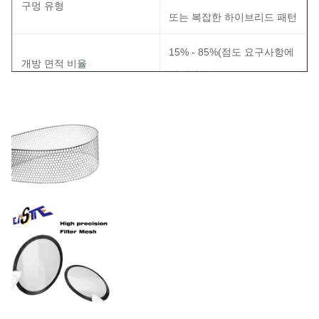
구멍 유형
또는 복잡한 하이브리드 패턴
15% - 85%(점도 요구사항에
개방 면적 비율
최적화됨)
용인
±0.01mm
FDA/ISO 표준에 따라 전해연
표면 마감
마, PVD 코팅 또는 부동태화
처리
스테인레스 스틸 / 니켈 / 구
재료
리 / 티타늄