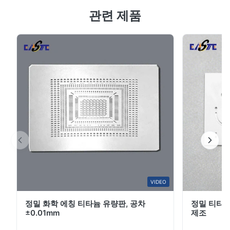
5.0
(Burr)가 없고 부드러운 가장자리, 맞춤형 구멍 패턴 및
관련 제품
최근 50개의 리뷰를 바탕으로
OEM 디자인
5
100%
4
0
3
0
2
0
1
0
A*a
A
Mar 10.2026
This product is really precise.
B*a
VIDEO
B
정밀 화학 에칭 티타늄 유량판, 공차
정밀 티타늄
Feb 10.2026
±0.01mm
제조
So good!