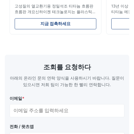
고성질의 열교환기용 정밀석조 티타늄 흐름판
13년 이상 
A*a
흐름판 개요신하이젠 테크놀로지는 플라스틱
티타늄 에칭 전
A
주사형조, 다이?? 스 및 기타 산업용 용품에 대
는 리드 타임
한 고 정밀 화학적 인 발각 흐름 판 제조에 전문
기! 고성능 
Dec 17.2025
지금 접촉하세요
적입니다.우리의 흐름판은 우수한 흐름 통제를
스 당사가 
pretty good
제공합니다, 뛰어난 내구성 및 정확한 채널 기
솔루션은 다
하학으로 생산 과정에서 재료 분포를 최적화합
품에 동력을 
니다. 흐름판 특징 복잡하고 뚫리지 않는 채널:
열 엔진 부품
에칭은 기계적 스트레스나 부러짐 없이 부드럽
도구, 이식 
고 정확한 마이크로 채널을 생성하여 최적의 유
(EMI/RFI
체 흐름과 밀폐를 보장합니다. 비교할 수 없는
성 연료 전지
조회를 요청하다
디자인 자유:하드 툴링의 높은 비용이나 진행
칭 ...
...
아래의 온라인 문의 연락 양식을 사용하시기 바랍니다. 질문이
있으시면 저희 팀이 가능한 한 빨리 연락합니다.
이메일
*
전화 / 왓츠앱