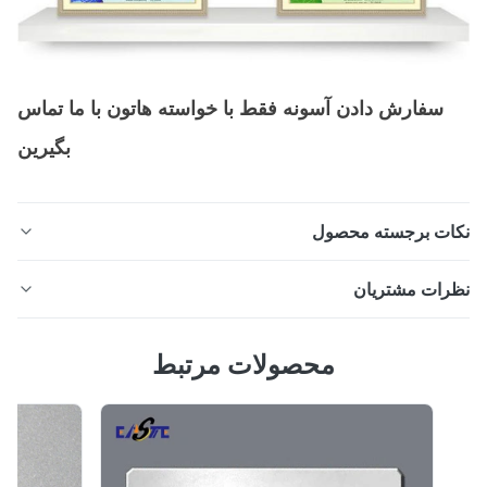
سفارش دادن آسونه فقط با خواسته هاتون با ما تماس
بگيرين
ات برجسته محصول
مش فیلتر دقیق که توسط اچ شیمیایی عکس برای کاربردهای
رات مشتریان
لتراسیون با دقت بالا تولید می شود. موجود در فولاد ضد زنگ،
نیکل، مس و سایر فلزات. لبه های صاف و بدون سوراخ،
5.
محصولات مرتبط
الگوهای سوراخ سفارشی و طرح های OEM برای صنعتی،
بر اساس 50 نظر اخیر
پزشکی، خودرو، هوافضا و
100%
0
0
0