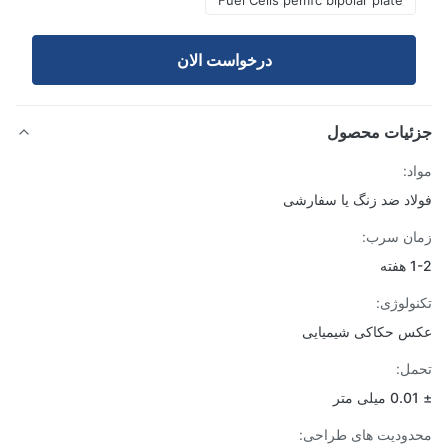
Fuel Cells pemfc bipolar plate
درخواست الان
ئیات محصول
د:
اد ضد زنگ یا سفارشی
ن سرب:
ته
ولوژی:
 حکاکی شیمیایی
ل:
ودیت های طراحی: