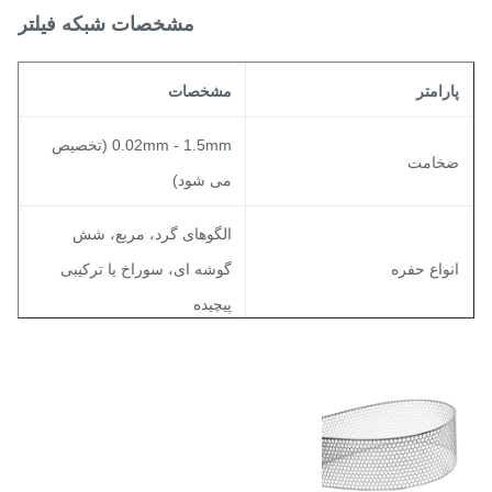
مشخصات شبکه فیلتر
ارامتر
مشخصات
0.02mm - 1.5mm (تخصیص
خامت
می شود)
الگوهای گرد، مربع، شش
نواع حفره
گوشه ای، سوراخ یا ترکیبی
پیچیده
15٪ تا 85٪ (به منظور نیازهای
سبت مساحت باز
لزوم بهینه شده)
حمل
±0.01mm