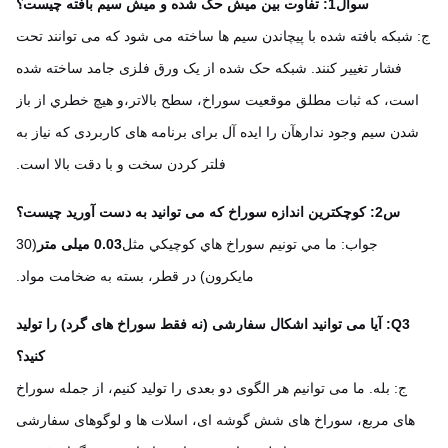
سوال1: تفاوت بین میش حک شده و میش سیم بافته چیست؟
شبکه بافته شده با پیچاندن سیم ها ساخته می شود که می توانند تحت
فشار تغییر کنند. شبکه حک شده از یک ورق فلزی جامد ساخته شده
ست، که ثبات مطلق موقعیت سوراخ، سطح بالاتر،و هيچ خطري از باز
دن سيم وجود ندارهآن را ایده آل برای برنامه های کاربردی که نیاز به
فلتر کردن سخت و با دقت بالا است.
س2: کوچکترین اندازه سوراخ که می توانید به دست آورید چیست؟
جواب: ما مي تونيم سوراخ هاي کوچيکي مثل
0.03 میلی متر
(30
مایکرون) در قطر، بسته به ضخامت مواد.
Q3: آیا می توانید اشکال سفارشی (نه فقط سوراخ های گرد) را تولید
کنید؟
ج: بله. ما می توانیم هر الگوی دو بعدی را تولید کنیم، از جمله سوراخ
های مربع، سوراخ های شش گوشه ای، اسلات ها و لوگوهای سفارشی