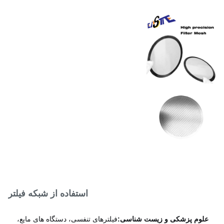
الکتروپولیس شده، پوشش
وشش سطحی
PVD یا غیرفعال بر اساس
استانداردهای FDA / ISO
فولاد ضد زنگ / نیکل / مس /
واد
تیتانیوم
استفاده از شبکه فیلتر
لوم پزشکی و زیست شناسی:
فیلترهای تنفسی، دستگاه های مایع،