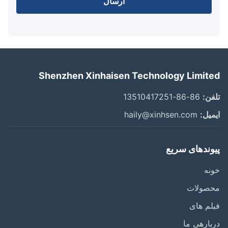
ارسال
Shenzhen Xinhaisen Technology Limit
ن:
86-86-13510417251
یل:
haily@xinhsen.com
وندهای سریع
ه
صولات
م های
ارهی ما