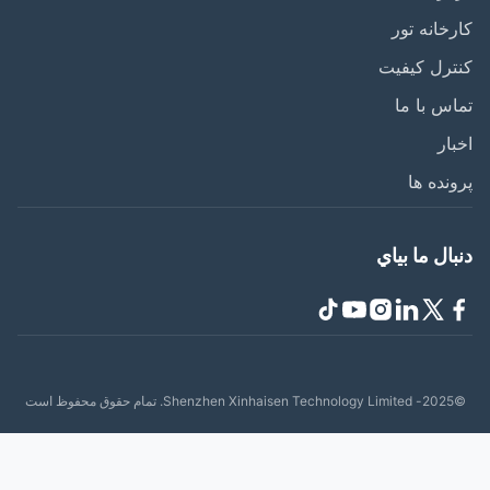
خانه تور
رل کیفیت
س با ما
ار
نده ها
ال ما بياي
حفوظ است