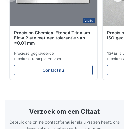
This product is really precise.
B*a
VIDEO
B
Precision Chemical Etched Titanium
Precision 
Feb 10.2026
Flow Plate met een tolerantie van
ISO gecer
So good!
±0,01 mm
Precieze gegraveerde
13+Er is al 
A*a
titaniumstroomplaten voor
titanium vo
A
warmtewisselaars met een hoge
industriële
corrosiebestendigheid Overzicht van de
gecertificee
Dec 17.2025
Contact nu
stroomplaatXinhaisen Technology is
concurreren
pretty good
gespecialiseerd in de productie van
voor het et
chemisch geëtste vloepplaten met hoge
toepassinge
precisie voor plastic spuitgieten, gietgieten
Bedrijven di
en andere industriële ...
Verzoek om een Citaat
Gebruik ons online contactformulier als u vragen heeft, ons
team zal u zo snel mogelijk contacteren.