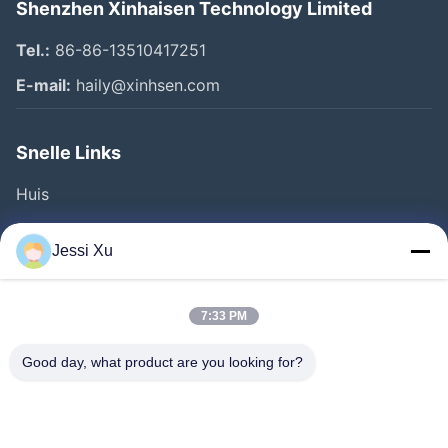
Shenzhen Xinhaisen Technology Limited
Tel.:
86-86-13510417251
E-mail:
haily@xinhsen.com
Snelle Links
Huis
Producten
Jessi Xu
Videos
Over Ons
7:33 PM
Fabrieksreis
Good day, what product are you looking for?
Kwaliteitscontrole
Contacteer Ons
Nieuws