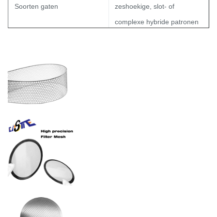
Soorten gaten
zeshoekige, slot- of
complexe hybride patronen
15% - 85% (geoptimaliseerd
Open
voor de
oppervlakteverhouding
viscositeitsvereisten)
Tolerantie
±0,01 mm
Elektropolist, PVD-gecoat of
Oppervlakteafwerking
gepassiveerd volgens
FDA/ISO-normen
Roestvrij staal / nikkel /
Materiaal
koper / titanium