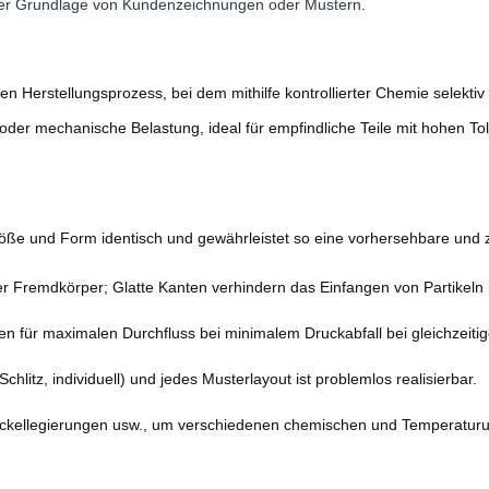
der Grundlage von Kundenzeichnungen oder Mustern.
n Herstellungsprozess, bei dem mithilfe kontrollierter Chemie selektiv 
oder mechanische Belastung, ideal für empfindliche Teile mit hohen To
röße und Form identisch und gewährleistet so eine vorhersehbare und zu
r Fremdkörper; Glatte Kanten verhindern das Einfangen von Partikeln u
n für maximalen Durchfluss bei minimalem Druckabfall bei gleichzeitiger
hlitz, individuell) und jedes Musterlayout ist problemlos realisierbar.
n, Nickellegierungen usw., um verschiedenen chemischen und Temperat