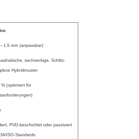
ion
– 1,5 mm (anpassbar)
adratische, sechseckige, Schlitz-
plexe Hybridmuster
 % (optimiert für
tsanforderungen)
m
liert, PVD-beschichtet oder passiviert
A/ISO-Standards