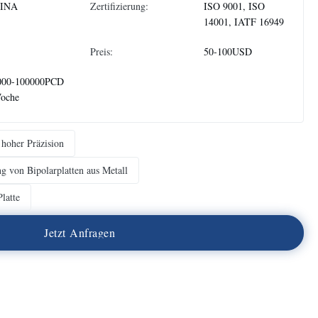
INA
Zertifizierung:
ISO 9001, ISO
14001, IATF 16949
Preis:
50-100USD
000-100000PCD
Woche
 hoher Präzision
ng von Bipolarplatten aus Metall
latte
J
e
t
z
t
A
n
f
r
a
g
e
n