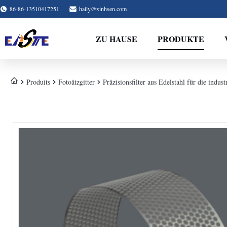
86-86-13510417251
haily@xinhsen.com
ZU HAUSE
PRODUKTE
Produits
Fotoätzgitter
Präzisionsfilter aus Edelstahl für die industr