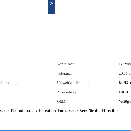
>
Vorlaufzeit:
1-2 Wo
Toleranz:
±0,01 
rschneidungen
Umweltkonformität:
RoHS- 
Anwendung:
Filtrat
OEM:
Verfügb
chen für industrielle Filtration
Fotoätscher Netz für die Filtration
,