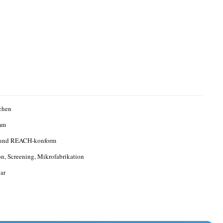
chen
mm
und REACH-konform
ion, Screening, Mikrofabrikation
ar