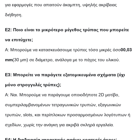
για εφαρμογές που απαιτούν άκαμπτη, υψηλής ακρίβειας
διήθηση.
Ε2: Ποιο είναι το μικρότερο μέγεθος τρύπας που μπορείτε
να επιτύχετε;
Α: Μπορούμε να κατασκευάσουμε τρύπες τόσο μικρές όσο
00,03
mm
(30 μm) σε διάμετρο, ανάλογα με το πάχος του υλικού.
Ε3: Μπορείτε να παράγετε εξατομικευμένα σχήματα (όχι
μόνο στρογγυλές τρύπες);
Α: Ναι. Μπορούμε να παράγουμε οποιοδήποτε 2D μοτίβο,
συμπεριλαμβανομένων τετραγωνικών τρυπών, εξαγωνικών
τρυπών, slots, και περίπλοκων προσαρμοσμένων λογότυπων ή
σχεδίων, χωρίς την ανάγκη για ακριβά σκληρά εργαλεία.
Ε4: Η διαδικασία χαρακτικής αφήνει κοφτερές άκρες;