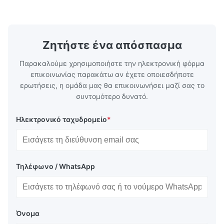
ροής για πλαστική ένεση, χύτευση με πεδίο
χαρακτικής 
και άλλες βιομηχανικές εφαρμογές.Οι ...
υψηλών επι
οποίες υπηρ
Ζητήστε ένα απόσπασμα
Παρακαλούμε χρησιμοποιήστε την ηλεκτρονική φόρμα
επικοινωνίας παρακάτω αν έχετε οποιεσδήποτε
ερωτήσεις, η ομάδα μας θα επικοινωνήσει μαζί σας το
συντομότερο δυνατό.
Ηλεκτρονικό ταχυδρομείο
*
Τηλέφωνο / WhatsApp
Όνομα