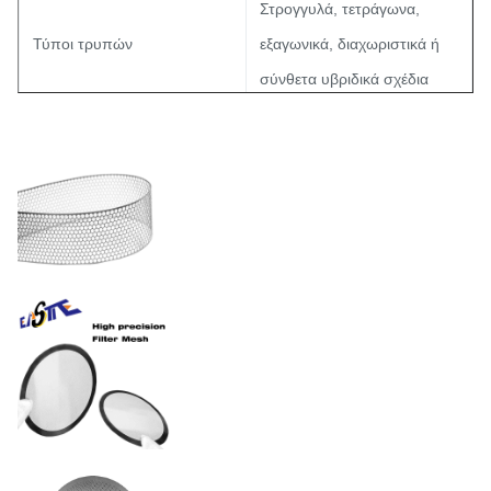
Στρογγυλά, τετράγωνα,
Τύποι τρυπών
εξαγωνικά, διαχωριστικά ή
σύνθετα υβριδικά σχέδια
15% - 85%
Αναλογία ανοικτής έκτασης
(βελτιστοποιημένο για τις
απαιτήσεις ιξώδους)
Ανεκτικότητα
±0,01 mm
Ηλεκτροβελτιωμένα,
επικαλυμμένα με PVD ή
Επεξεργασία επιφάνειας
πασιβωμένα σύμφωνα με τα
πρότυπα FDA/ISO
Ατσάλι από ανοξείδωτο