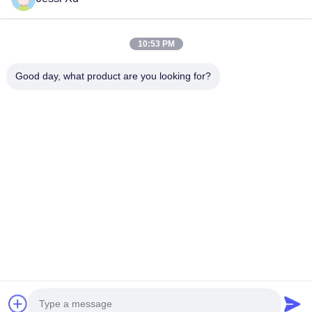
Βίντεο
Σχετικά Με Εμάς
10:53 PM
Γύρος Εργοστασίων
Good day, what product are you looking for?
Έλεγχος Ποιότητας
Επαφή
Ειδήσεις
Υποθέσεις
Ακολουθήστε Μας.
©2025- Shenzhen Xinhaisen Technology Limited. . Διατηρούνται όλα τα
πνευματικά δικαιώματα.