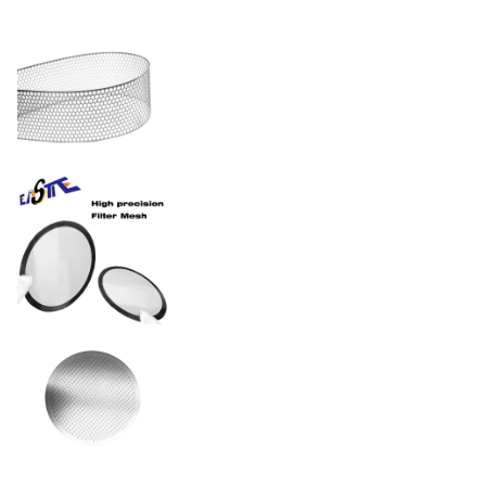
Öffnungsarten
sechseckige, Spalt- oder
komplexe Hybridmuster
15% - 85% (optimiert für
Verhältnis der offenen Fläche
die Anforderungen an
die Viskosität)
Toleranz
± 0,01 mm
Elektropoliert, mit PVD-
Beschichtung oder
Oberflächenveredelungen
passiv gemäß FDA/ISO-
Normen
Edelstahl / Nickel /
Material
Kupfer / Titan