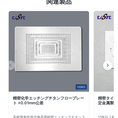
タマイズできる液体、ガス、燃料電池の濾過システムに適
関連製品
最近の50件のレビューに基づいて
しています。
5
67%
4
33%
3
0
2
0
1
0
B*a
B
Feb 10.2026
So good!
A*a
VIDEO
A
精密化学エッチングチタンフロープレー
精密タイタ
Dec 10.2025
ト ±0.01mm公差
定金属製造
Pretty good.
高耐腐食性熱交換器用精密エッチングチタンフ
13年以上航