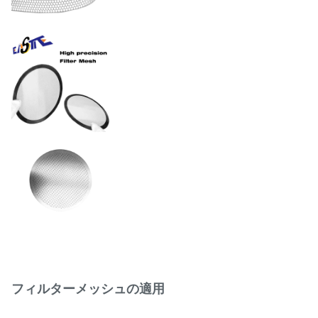
て最適化)
許容範囲
±0.01mm
FDA/ISO 規格に従って電解研
表面仕上げ
磨、PVD コーティング、また
は不動態化処理済み
ステンレス/ニッケル/銅/チタ
材料
ン
プロセス
化学エッチング (PCM)
フィルターメッシュの適用