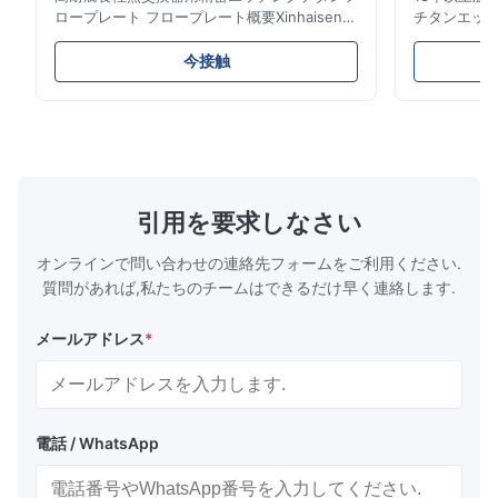
A*d
ロープレート フロープレート概要Xinhaisen
チタンエッチ
A
Technologyは、プラスチック射出成形、ダイ
得済み競争
カスト、その他の産業用途向けの高精度化学エ
クルソリュ
Nov 27.2025
今接触
ッチングフロープレートの製造を専門としてい
高性能用途向
The mesh is precise and the packaging is excellent.
ます。当社のフロープレートは、優れた流量制
象産業 当社
御、卓越した耐久性、および生産プロセスにお
ンは、ミッ
ける材料分布を最適化する精密なチャネルジオ
トに電力を供
メトリを提供します。 フロープレートの特徴
熱エンジン部
複雑でバリのないチャネル:エッチングによ
（手術器具
り、機械的応力やバリのない滑らかで精密なマ
シュ） エレ
引用を要求しなさい
イクロチャネルが生成され、最適な流体フロー
精密コネクタ
とシーリングが保証されます。 比類なき設計
燃料電池プ
オンラインで問い合わせの連絡先フォームをご利用ください.
の自由度:高コストやリードタイムのか...
ト） チタンエ
質問があれば,私たちのチームはできるだけ早く連絡します.
メールアドレス
*
電話 / WhatsApp