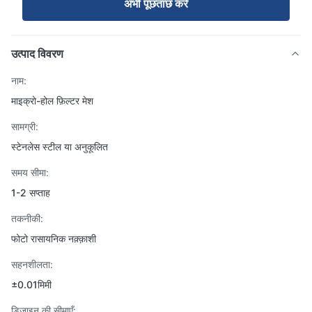
अभी पूछताछ करें
उत्पाद विवरण
नाम:
माइक्रो-होल फ़िल्टर मेश
सामग्री:
स्टेनलेस स्टील या अनुकूलित
समय सीमा:
1-2 सप्ताह
तकनीकी:
फोटो रासायनिक नक़्क़ाशी
सहनशीलता:
±0.01मिमी
डिज़ाइन की सीमाएँ: