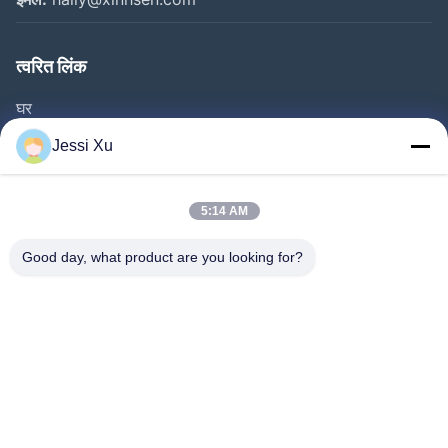
त्वरित लिंक
घर
उत्पाद
Jessi Xu
वीडियो
हमारे बारे में
5:14 AM
फैक्टरी यात्रा
Good day, what product are you looking for?
गुणवत्ता नियंत्रण
हमसे संपर्क करें
समाचार
मामले