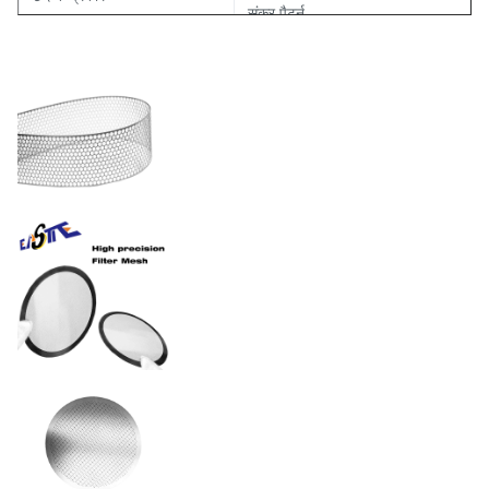
संकर पैटर्न
15% - 85% (चिपचिपाहट
खुला क्षेत्रफल अनुपात
आवश्यकताओं के लिए अनुकूलित)
सहिष्णुता
±0.01 मिमी
एफडीए/आईएसओ मानकों के अनुसार
सतह परिष्करण
इलेक्ट्रोपोलिश्ड, पीवीडी लेपित या
निष्क्रिय
स्टेनलेस स्टील / निकेल / तांबा /
सामग्री
टाइटेनियम
प्रक्रिया
रासायनिक उत्कीर्णन (PCM)