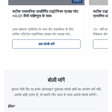
A*a
VIDEO
A
सटीक रासायनिक उत्कीर्णित टाइटेनियम प्रवाह प्लेट
सटीक टाइटेनि
Dec 10.2025
±0.01 मिमी सहिष्णुता के साथ
प्रमाणित धातु न
Pretty good.
उच्च संक्षारण प्रतिरोध के साथ हीट एक्सचेंजर के लिए
13+ वर्षों का टा
A*d
सटीक-एट्रिटेड टाइटेनियम प्रवाह प्लेट प्रवाह प्लेट
मेडिकल और औद्
A
अवलोकनसिन्हाइसेन प्रौद्योगिकी प्लास्टिक इंजेक्शन मोल्डिंग,
आईएटीएफ-प्रमाण
डाई कास्टिंग और अन्य औद्योगिक अनुप्रयोगों के लिए उच्च
साइकिल समाधान।
Nov 27.2025
अब संपर्क करें
परिशुद्धता रासायनिक रूप से उत्कीर्ण प्रवाह प्लेटों के निर्माण
अनुप्रयोगों के 
The mesh is precise and the packaging is excellent.
में माहिर है।हमारे प्रवा...
हम सेवा करते हैं
बोली मांगें
कृपया नीचे दिए गए हमारे ऑनलाइन पूछताछ संपर्क फ़ॉर्म का उपयोग करें यदि
आपके कोई प्रश्न हैं, तो हमारी टीम जल्द से जल्द आपसे संपर्क करेगी।
ईमेल
*