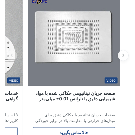
33%
0
0
0
B*a
Feb 10.2026
So go
A*a
VIDEO
VIDEO
صفحه جریان تیتانیومی حکاکی شده با مواد
خدمات صیقل تی
Dec 10.2025
شیمیایی دقیق با تلرانس 0.01± میلی‌متر
گواهی شده ایز
Pretty go
صفحات جریان تیتانیوم با حکاکی دقیق برای
13+ سال تخصص 
A*d
مبدل‌های حرارتی با مقاومت بالا در برابر خوردگی
کاربردهای هوافض
مرور کلی صفحات جریانشرکت Xinhaisen
Technology در تولید صفحات جریان با حکاکی
تحویل رقابتی. ق
Nov 27.2025
حالا تماس بگیرید
ح