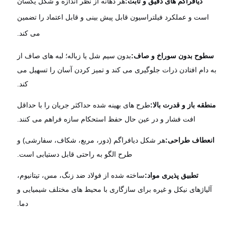
دیافراگم های دقیق و ثابت:
هر دهانه از نظر اندازه و شکل یکسان
است و عملکرد فیلتراسیون قابل پیش بینی و قابل اعتماد را تضمین
می کند.
وح بدون سوراخ و صاف:
بدون سیم شل یا زباله؛ لبه های صاف از
دام افتادن ذرات جلوگیری می کند و تمیز کردن آسان را تسهیل می
کند.
قه باز و قدرت بالا:
طرح های بهینه شده حداکثر جریان را با حداقل
افت فشار و در عین حال حفظ استحکام سازه فراهم می کنند.
عطاف طراحی:
هر شکل دیافراگم (دور، مربع، شکاف، سفارشی) و
طرح الگو به راحتی قابل دستیابی است.
تطبیق پذیری مواد:
ساخته شده از فولاد ضد زنگ، مس، تیتانیوم،
لیاژهای نیکل و غیره برای سازگاری با محیط های مختلف شیمیایی و
دما.