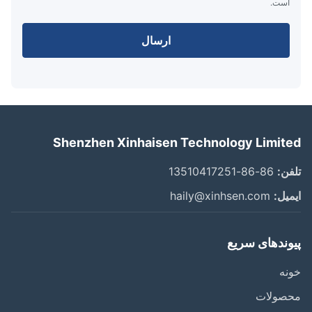
است.
ارسال
Shenzhen Xinhaisen Technology Limit
ن:
86-86-13510417251
یل:
haily@xinhsen.com
وندهای سریع
ه
صولات