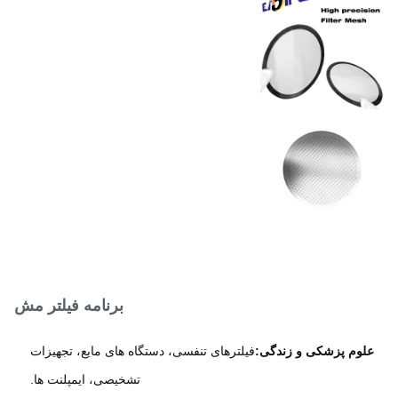
FDA/ISO، الکتروپلی شده،
ایان های سطحی
پوشش داده شده PVD، یا
غیرفعال شده است
فولاد ضد زنگ / نیکل / مس /
واد
تیتانیوم
رآیند
حکاکی شیمیایی (PCM)
برنامه فیلتر مش
لوم پزشکی و زندگی:
فیلترهای تنفسی، دستگاه های مایع، تجهیزات
تشخیصی، ایمپلنت ها.