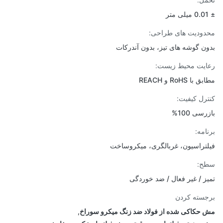
ودیت های طراحی:
ن گوشه های تیز، بدون آندرکات
یت محیط زیست:
ا RoHS و REACH
رل کیفیت:
سی 100%
امه:
تراسیون، غربالگری، میکروساخت
ح:
ز / غیر فعال / ضد خوردگی
سته کردن
حکاکی شده از فولاد ضد زنگ میکرو سوراخ
,