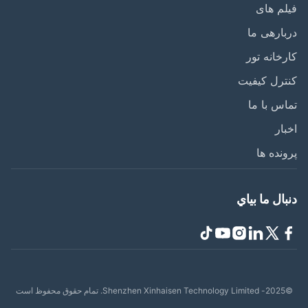
م های
ارهی ما
خانه تور
رل کیفیت
س با ما
ار
نده ها
ال ما بياي
حفوظ است