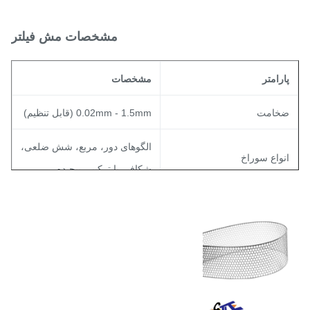
مشخصات مش فیلتر
ارامتر
مشخصات
خامت
0.02mm - 1.5mm (قابل تنظیم)
الگوهای دور، مربع، شش ضلعی،
نواع سوراخ
شکافی یا ترکیبی پیچیده
15٪ - 85٪ (بهینه شده برای
سبت مساحت باز
الزامات ویسکوزیته)
حمل
± 0.01 میلی متر
بر اساس استانداردهای