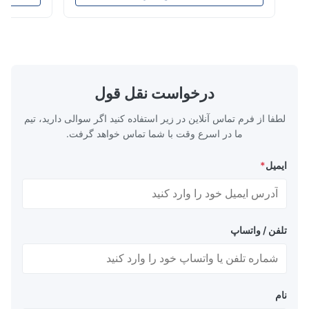
شیمیایی با دقت بالا برای قالب‌گیری تزریقی
حکاکی تیتانیوم بر
The mesh is precise and the packaging is excelle
پلاستیک، ریخته‌گری دایکست و سایر کاربردهای
صنایعی که ما به 
صنعتی تخصص دارد. صفحات جریان ما کنترل
حکاکی تیتانیوم م
جریان برتر، دو...
سرا...
درخواست نقل قول
لطفا از فرم تماس آنلاین در زیر استفاده کنید اگر سوالی دارید، تیم
ما در اسرع وقت با شما تماس خواهد گرفت.
ایمیل
*
تلفن / واتساپ
نام