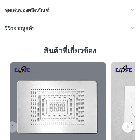
จุดเด่นของผลิตภัณฑ์
ตาข่ายกรองรูขนาดเล็กที่มีความแม่นยำผลิตโดยกระบวนการ
รีวิวจากลูกค้า
กัดด้วยสารเคมี ให้การควบคุมรูรับแสงที่ละเอียดเป็นพิเศษ
ความแม่นยำสูง และขอบที่ปราศจากเสี้ยน เหมาะสำหรับ
4.7
ระบบการกรองของเหลว ก๊าซ และเซลล์เชื้อเพลิงด้วยวัสดุที่
สินค้าที่เกี่ยวข้อง
จาก 50 รีวิวล่าสุด
ปรับแต่งได้และระดับไมครอน
5
67%
4
33%
3
0
2
0
1
0
B*a
B
Feb 10.2026
So good!