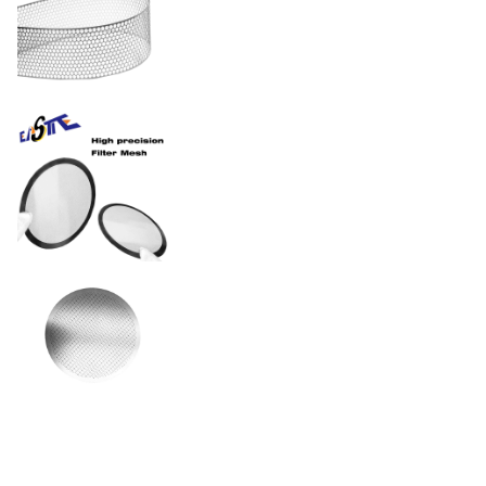
15% - 85% (ปรับให้เหมาะสม
อัตราส่วนพื้นที่เปิด
สำหรับข้อกำหนดด้านความ
หนืด)
ความอดทน
±0.01มม
ผ่านการขัดเงาด้วยไฟฟ้า
เคลือบ PVD หรือผ่านการ
พื้นผิวเสร็จสิ้น
เคลือบตามมาตรฐาน
FDA/ISO
สแตนเลส / นิกเกิล / ทองแดง
วัสดุ
/ ไทเทเนียม
กระบวนการ
การกัดด้วยสารเคมี (PCM)