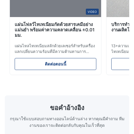
A*a
VIDEO
A
แผ่นโฟลว์ไทเทเนียมกัดด้วยสารเคมีอย่าง
บริการทําเ
Dec 10.2025
แม่นยำ พร้อมค่าความคลาดเคลื่อน ±0.01
งานผลิตโลห
Pretty good.
มม.
แผ่นไหลไทเทเนียมสลักด้วยเลเซอร์สำหรับเครื่อง
13+ความเชี่
A*d
แลกเปลี่ยนความร้อนที่มีความต้านทานการ
ไทเทเนียม ส
A
กัดกร่อนสูง ภาพรวมแผ่นไหลXinhaisen
การแพทย์และ
Technology เชี่ยวชาญในการผลิตแผ่นไหลสลัก
การแก้ไขรอบค
Nov 27.2025
ติดต่อตอนนี้
ด้วยสารเคมีความแม่นยำสูงสำหรับการฉีด
ข้อเสนอทันที!
The mesh is precise and the packaging is excellent.
พลาสติก การหล่อแบบแม่พิมพ์ และการใช้งาน
รับการใช้งานท
ทางอุตสาหกรรมอื่นๆ แผ่นไหลของเรามีการ
เรา รับใช้ โ
ควบคุมการไหลที่เหนือกว่า ความทนท...
ขอคําอ้างอิง
กรุณาใช้แบบสอบถามทางออนไลน์ด้านล่าง หากคุณมีคําถาม ทีม
งานของเราจะติดต่อกลับกับคุณในเร็วที่สุด