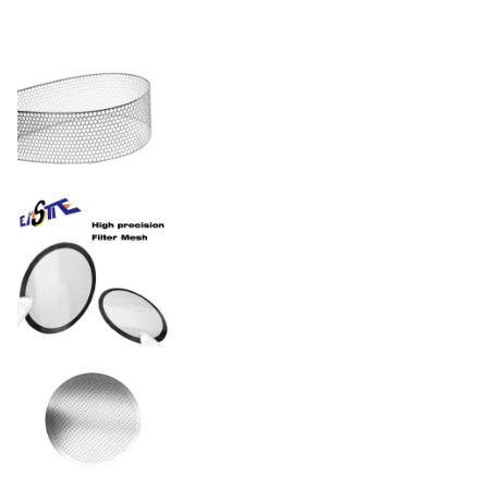
Rodzaje otworów
sześciokątne, otwarte lub
złożone wzory hybrydowe
15% - 85% (optymalizowane
Wskaźnik powierzchni
pod kątem wymogów
otwartej
lepkości)
Tolerancja
± 0,01 mm
Elektrolizowane, powleczone
PVD lub pasywizowane
Wykończenia powierzchni
zgodnie ze standardami
FDA/ISO
Stal nierdzewna / Nikel /
Materiał
Miedź / Tytan