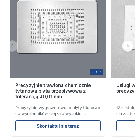
2
0
1
0
B*a
B
Feb 10.2026
So good!
A*a
VIDEO
A
Precyzyjnie trawiona chemicznie
Usługi wyt
Dec 10.2025
tytanowa płyta przepływowa z
precyzyjn
Pretty good.
tolerancją ±0,01 mm
Precyzyjnie wygrawerowane płyty titanowe
13+ lat doś
A*d
do wymienników ciepła o wysokiej
dla zastoso
A
odporności na korozję Przegląd płyty
przemysłowy
przepływowejXinhaisen Technology
kompleksow
Nov 27.2025
Skontaktuj się teraz
specjalizuje się w produkcji
konkurencyjn
The mesh is precise and the packaging is excellent.
wysokoprecyzyjnych płyt przepływowych z
Uzyskaj na