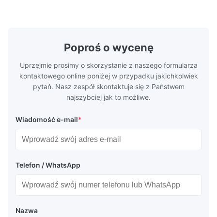
chemią etynową do formowania
trawienia t
wtryskowego plastiku, odlewania na maty i
wydajnościB
innych zastosowa...
Poproś o wycenę
Uprzejmie prosimy o skorzystanie z naszego formularza
kontaktowego online poniżej w przypadku jakichkolwiek
pytań. Nasz zespół skontaktuje się z Państwem
najszybciej jak to możliwe.
Wiadomość e-mail
*
Telefon / WhatsApp
Nazwa