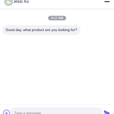
Jessi Xu
Filmy
O Nas
4:17 AM
Wycieczka Po Fabryce
Good day, what product are you looking for?
Kontrola Jakości
Skontaktuj Się Z Nami
Nowości
Sprawy
Chodź Za Nami.
©2025- Shenzhen Xinhaisen Technology Limited. Wszystkie prawa