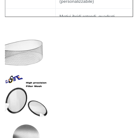
(personalizzabile)
Motivi ibridi rotondi, quadrati,
Tipi di fori
esagonali, a fessura o complessi
15% - 85% (ottimizzato per i
Rapporto area aperta
requisiti di viscosità)
Tolleranza
±0,01 mm
Elettrolucidato, rivestito in PVD o
Finiture superficiali
passivato secondo gli standard
FDA/ISO
Acciaio
Materiale
inossidabile/nichel/rame/titanio