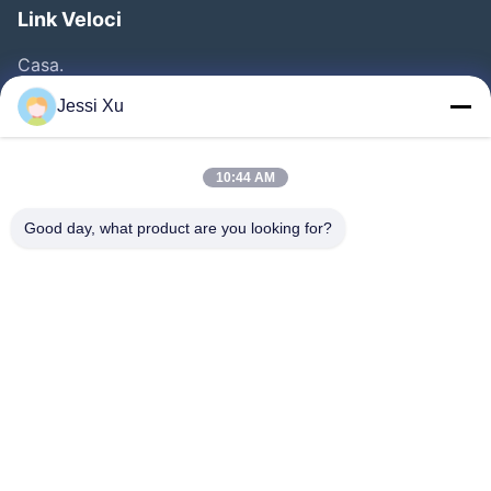
Link Veloci
Casa.
Prodotti
Jessi Xu
Video
Chi Siamo
10:44 AM
Fatory Tour
Good day, what product are you looking for?
Controllo Della Qualità
Contattaci
Notizie
Casi
Seguiteci.