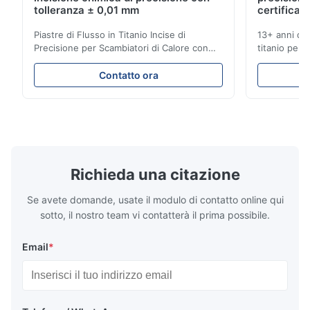
Pretty good.
tolleranza ± 0,01 mm
certificati
Piastre di Flusso in Titanio Incise di
13+ anni di 
A*d
Precisione per Scambiatori di Calore con
titanio per a
A
Elevata Resistenza alla Corrosione
mediche e in
Panoramica delle Piastre di FlussoXinhaisen
soluzioni fu
Nov 27.2025
Contatto ora
Technology è specializzata nella
competitivi.
The mesh is precise and the packaging is excellent.
produzione di piastre di flusso ad alta
istantaneo! S
precisione incise chimicamente per lo
per applicaz
stampaggio a iniezione di ...
...
Richieda una citazione
Se avete domande, usate il modulo di contatto online qui
sotto, il nostro team vi contatterà il prima possibile.
Email
*