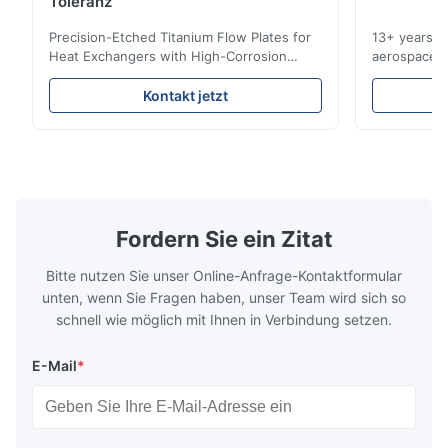
Toleranz
The micro flow field structure was reproduced exactly as
Precision-Etched Titanium Flow Plates for
13+ years ex
designed.
Heat Exchangers with High-Corrosion
aerospace, m
Resistance Flow Plate Overview Xinhaisen
applications.
Technology specializes in manufacturing
solutions wi
R*n
Kontakt jetzt
R
high-precision chemically etched flow
instant quo
plates for plastic injection molding, die
for High-Pe
Jul 1.2025
casting, and other industrial applications.
Industries 
Very professional and supportive team , would love to work
Our flow plates offer superior flow control,
solutions po
exceptional durability, and precise channel
components
with them again
geometries that optimize material
(heat-resist
distribution in production processes. Flow
structural 
Fordern Sie ein Zitat
Plate Features Complex, Burr
(surgical to
Bitte nutzen Sie unser Online-Anfrage-Kontaktformular
unten, wenn Sie Fragen haben, unser Team wird sich so
schnell wie möglich mit Ihnen in Verbindung setzen.
E-Mail
*