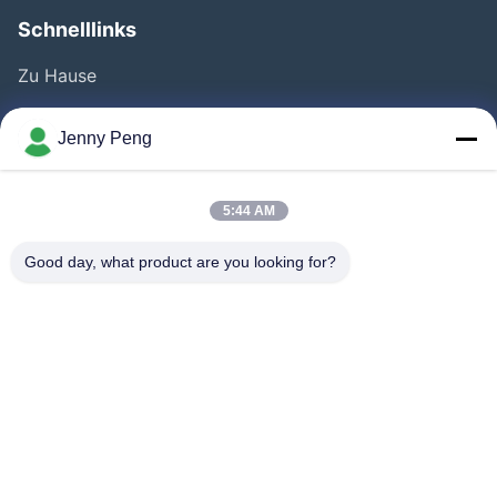
Schnelllinks
Zu Hause
Produkte
Jenny Peng
Videos
Über Uns
5:44 AM
Fabrik Tour
Good day, what product are you looking for?
Qualitätskontrolle
Kontakt
Neuigkeiten
Rechtssachen
Folgen Sie Uns.