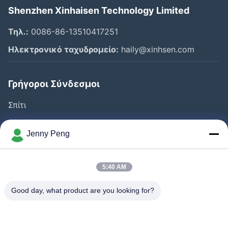
Shenzhen Xinhaisen Technology Limited
Τηλ.:
0086-86-13510417251
Ηλεκτρονικό ταχυδρομείο:
haily@xinhsen.com
Γρήγοροι Σύνδεσμοι
Σπίτι
Προϊόντα
Jenny Peng
Βίντεο
Σχετικά Με Εμάς
5:40 AM
Γύρος Εργοστασίων
Good day, what product are you looking for?
Έλεγχος Ποιότητας
Επαφή