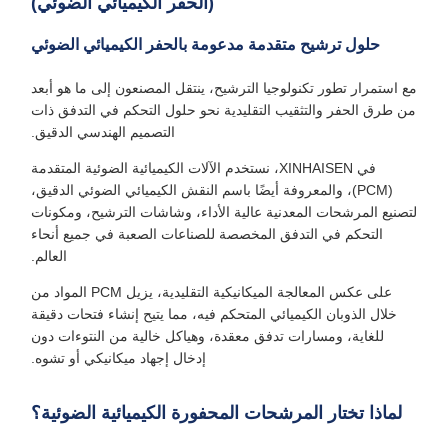
(الحفر الكيميائي الضوئي)
حلول ترشيح متقدمة مدعومة بالحفر الكيميائي الضوئي
ع استمرار تطور تكنولوجيا الترشيح، ينتقل المصنعون إلى ما هو أبعد
من طرق الحفر والتثقيب التقليدية نحو حلول التحكم في التدفق ذات
التصميم الهندسي الدقيق.
في XINHAISEN، نستخدم الآلات الكيميائية الضوئية المتقدمة
(PCM)، والمعروفة أيضًا باسم النقش الكيميائي الضوئي الدقيق،
تصنيع المرشحات المعدنية عالية الأداء، وشاشات الترشيح، ومكونات
التحكم في التدفق المخصصة للصناعات الصعبة في جميع أنحاء
العالم.
على عكس المعالجة الميكانيكية التقليدية، يزيل PCM المواد من
خلال الذوبان الكيميائي المتحكم فيه، مما يتيح إنشاء فتحات دقيقة
للغاية، ومسارات تدفق معقدة، وهياكل خالية من النتوءات دون
إدخال إجهاد ميكانيكي أو تشوه.
لماذا تختار المرشحات المحفورة الكيميائية الضوئية؟