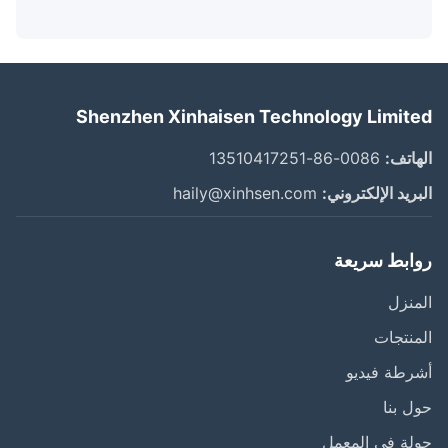
Shenzhen Xinhaisen Technology Limit
اتف:
0086-86-13510417251
ريد الإلكتروني:
haily@xinhsen.com
ابط سريعة
نزل
نتجات
طة فيديو
 بنا
ة في المعمل