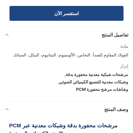
استفسر الآن
صيل المنتج
ة:
ولاذ المقاوم للصدأ، النحاس، الألومنيوم، التيتانيوم، النيكل، السبائك
از
حات شبكية معدنية محفورة بدقة
,
كات معدنية للتصنيع الكيميائي الضوئي
,
شات مرشح محفورة PCM
ف المنتج
مرشحات محفورة بدقة وشبكات معدنية عبر PCM