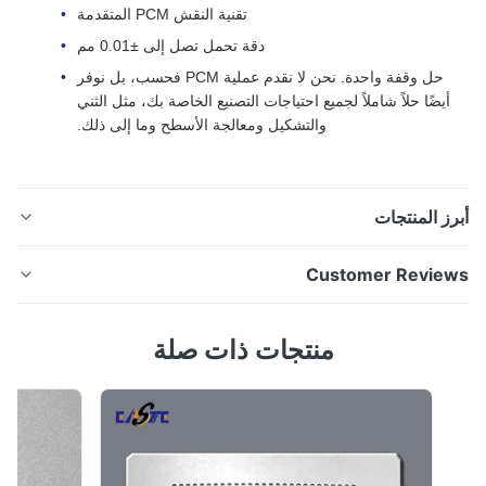
تقنية النقش PCM المتقدمة
دقة تحمل تصل إلى ±0.01 مم
حل وقفة واحدة. نحن لا نقدم عملية PCM فحسب، بل نوفر
أيضًا حلاً شاملاً لجميع احتياجات التصنيع الخاصة بك، مثل الثني
والتشكيل ومعالجة الأسطح وما إلى ذلك.
ز المنتجات
مرشحات محفورة بدقة وشبكات معدنية عبر PCM (الحفر
Customer Revie
الكيميائي الضوئي) حلول ترشيح متقدمة مدعومة بالحفر
الكيميائي الضوئي مع استمرار تطور تكنولوجيا الترشيح، ينتقل
4.
منتجات ذات صلة
مصنعون إلى ما هو أبعد من طرق الحفر والتثقيب التقليدية نحو
Based on 50 reviews recently
حلول التحكم في التدفق ذات التصميم الهندسي الدقيق. في
67%
XINHAISEN، نستخدم الآلات الكيمي...
33%
0
0
0