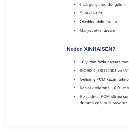
Hızlı geliştirme döngüleri
Sürekli kalite
Ölçeklenebilir üretim
Maliyet etkin üretim
Neden XINHAISEN?
10 yıldan fazla hassas met
ISO9001, ISO14001 ve IATF
Gelişmiş PCM kazım teknolo
Kesinlik toleransı ±0,01 m
Biz sadece PCM süreci sunm
duruma çözüm sunuyoruz.