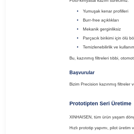
Foto-kimyasal kazım sürecimiz:
Yumuşak kenar profilleri
Burr-free açıklıkları
Mekanik gerginliksiz
Parçacık birikimi için ölü b
Temizlenebilirlik ve kullanı
Bu, kazınmış filtreleri tıbbi, otomo
Başvurular
Bizim Precision kazınmış filtreler v
Prototipten Seri Üretime
XINHAISEN, tüm ürün yaşam döngü
Hızlı prototip yapımı, pilot üreti