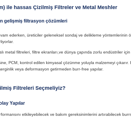
 ile hassas Çizilmiş Filtreler ve Metal Meshler
n gelişmiş filtrasyon çözümleri
devam ederken, üreticiler geleneksel sondaj ve delikleme yöntemlerinin
iyorlar.
etal filtreleri, filtre ekranları,ve dünya çapında zorlu endüstriler için 
ine, PCM, kontrol edilen kimyasal çözünme yoluyla malzemeyi çıkarır. 
gerginlik veya deformasyon getirmeden burr-free yapılar.
miş Filtreleri Seçmeliyiz?
lay Yapılar
rformansını etkileyebilecek ve bakım gereksinimlerini artırabilecek burrs,