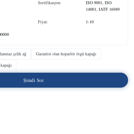
n
Sertifikasyon:
ISO 9001, ISO
14001, IATF 16949
Fiyat:
1-10
00000
slanmaz çelik ağ
Garantisi olan hoparlör örgü kapağı
 kapağı
Ş
i
m
d
i
S
o
r