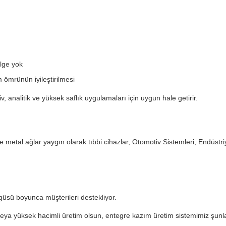
ölge yok
m ömrünün iyileştirilmesi
tiv, analitik ve yüksek saflık uygulamaları için uygun hale getirir.
e metal ağlar yaygın olarak tıbbi cihazlar, Otomotiv Sistemleri, Endüstriye
sü boyunca müşterileri destekliyor.
m veya yüksek hacimli üretim olsun, entegre kazım üretim sistemimiz şunla