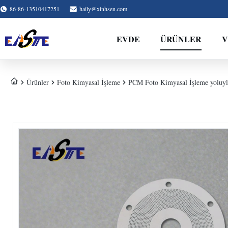
86-86-13510417251
haily@xinhsen.com
EVDE
ÜRÜNLER
V
Ürünler
Foto Kimyasal İşleme
PCM Foto Kimyasal İşleme yoluyl