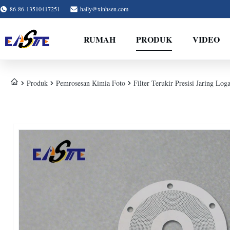
86-86-13510417251
haily@xinhsen.com
RUMAH
PRODUK
VIDEO
Produk
Pemrosesan Kimia Foto
Filter Terukir Presisi Jaring L