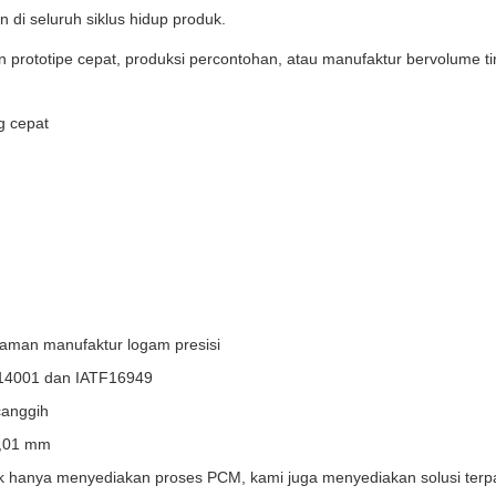
i seluruh siklus hidup produk.
rototipe cepat, produksi percontohan, atau manufaktur bervolume tin
g cepat
laman manufaktur logam presisi
SO14001 dan IATF16949
canggih
0,01 mm
dak hanya menyediakan proses PCM, kami juga menyediakan solusi te