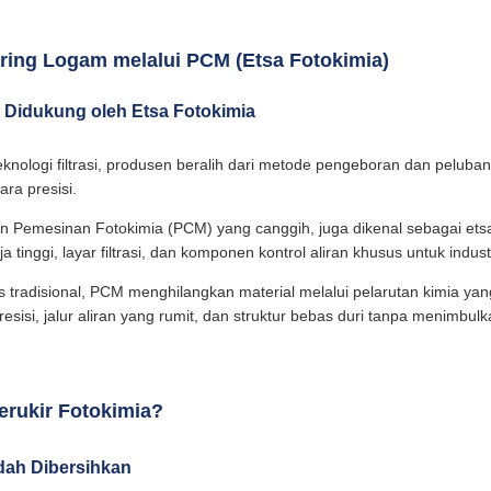
 Jaring Logam melalui PCM (Etsa Fotokimia)
ut Didukung oleh Etsa Fotokimia
nologi filtrasi, produsen beralih dari metode pengeboran dan peluba
ara presisi.
Pemesinan Fotokimia (PCM) yang canggih, juga dikenal sebagai etsa f
a tinggi, layar filtrasi, dan komponen kontrol aliran khusus untuk indus
 tradisional, PCM menghilangkan material melalui pelarutan kimia ya
esisi, jalur aliran yang rumit, dan struktur bebas duri tanpa menimbu
erukir Fotokimia?
dah Dibersihkan