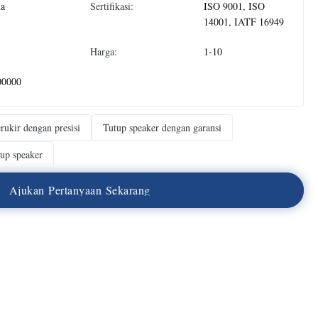
na
Sertifikasi:
ISO 9001, ISO
14001, IATF 16949
Harga:
1-10
00000
erukir dengan presisi
Tutup speaker dengan garansi
up speaker
A
j
u
k
a
n
P
e
r
t
a
n
y
a
a
n
S
e
k
a
r
a
n
g