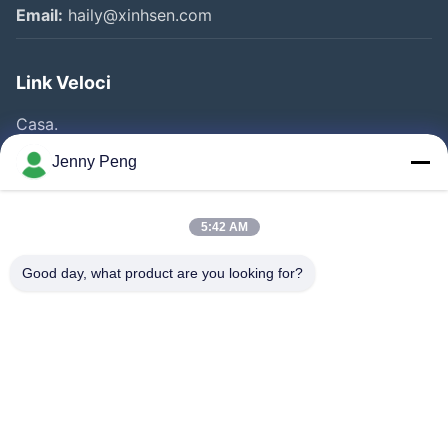
Email:
haily@xinhsen.com
Link Veloci
Casa.
Prodotti
Jenny Peng
Video
Chi Siamo
5:42 AM
Fatory Tour
Good day, what product are you looking for?
Controllo Della Qualità
Contattaci
Notizie
Casi