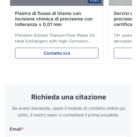
VIDEO
Y*i
Y
Piastra di flusso di titanio con
Servizi di 
incisione chimica di precisione con
precisione
Aug 13.2025
tolleranza ± 0,01 mm
certificati
The micro flow field structure was reproduced exactly as
Precision-Etched Titanium Flow Plates for
13+ years ex
designed.
Heat Exchangers with High-Corrosion
aerospace, m
Resistance Flow Plate Overview Xinhaisen
applications.
Technology specializes in manufacturing
solutions wi
R*n
Contatto ora
R
high-precision chemically etched flow
instant quo
plates for plastic injection molding, die
for High-Pe
Jul 1.2025
casting, and other industrial applications.
Industries 
Very professional and supportive team , would love to work
Our flow plates offer superior flow control,
solutions po
exceptional durability, and precise channel
components
with them again
geometries that optimize material
(heat-resist
distribution in production processes. Flow
structural 
Richieda una citazione
Plate Features Complex, Burr
(surgical to
Se avete domande, usate il modulo di contatto online qui
sotto, il nostro team vi contatterà il prima possibile.
Email
*