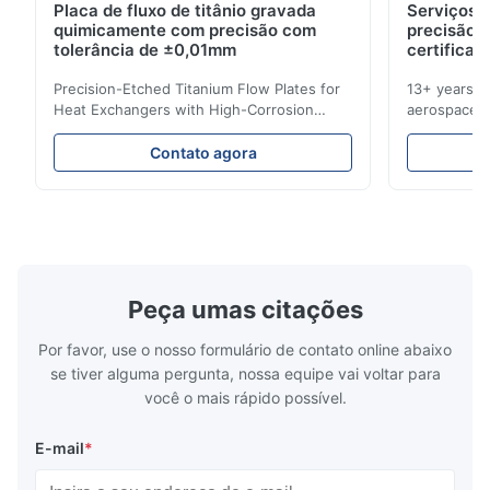
Placa de fluxo de titânio gravada
Serviços d
quimicamente com precisão com
precisão 
Aug 13.2025
tolerância de ±0,01mm
certificad
The micro flow field structure was reproduced exactly as
Precision-Etched Titanium Flow Plates for
13+ years ex
designed.
Heat Exchangers with High-Corrosion
aerospace, m
Resistance Flow Plate Overview Xinhaisen
applications.
Technology specializes in manufacturing
solutions wi
R*n
Contato agora
R
high-precision chemically etched flow
instant quo
plates for plastic injection molding, die
for High-Pe
Jul 1.2025
casting, and other industrial applications.
Industries 
Very professional and supportive team , would love to work
Our flow plates offer superior flow control,
solutions po
exceptional durability, and precise channel
components
with them again
geometries that optimize material
(heat-resist
distribution in production processes. Flow
structural 
Peça umas citações
Plate Features Complex, Burr
(surgical to
Por favor, use o nosso formulário de contato online abaixo
se tiver alguma pergunta, nossa equipe vai voltar para
você o mais rápido possível.
E-mail
*