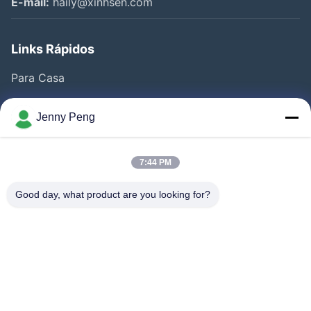
E-mail:
haily@xinhsen.com
Links Rápidos
Para Casa
Produtos
Jenny Peng
Vídeos
Quem Somos
7:44 PM
Fábrica
Good day, what product are you looking for?
Controle De Qualidade
Fale Conosco
Notícias
Casos