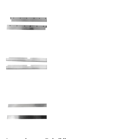
Ebenheit
<0,1 mm/100 mm
Loch-/Schlitzgröße
Anpassbar
Toleranz
±0,01 mm (Standard)
Optionale Härtung bis HRC
Wärmebehandlung
60