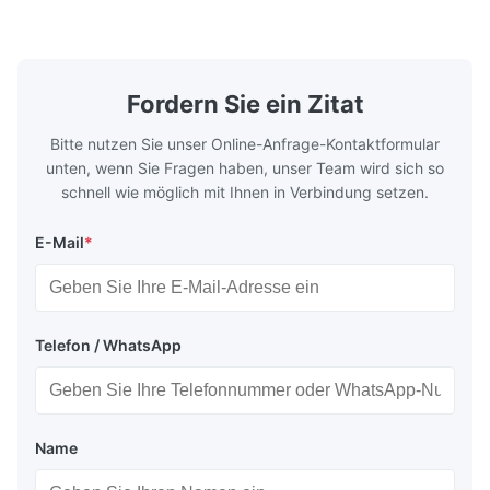
casting, and other industrial applications.
Industries 
Aug 26.2025
Our flow plates offer superior flow control,
solutions po
exceptional durability, and precise channel
components
Good communication, and very fast reponse. Fast production
geometries that optimize material
(heat-resist
and delivery.
distribution in production processes. Flow
structural 
Fordern Sie ein Zitat
Plate Features Complex, Burr
(surgical to
Bitte nutzen Sie unser Online-Anfrage-Kontaktformular
unten, wenn Sie Fragen haben, unser Team wird sich so
schnell wie möglich mit Ihnen in Verbindung setzen.
E-Mail
*
Telefon / WhatsApp
Name