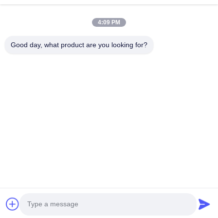
Über Uns
4:09 PM
Fabrik Tour
Good day, what product are you looking for?
Qualitätskontrolle
Kontakt
Neuigkeiten
Rechtssachen
Folgen Sie Uns.
©2025- Shenzhen Xinhaisen Technology Limited. . Alle Rechte
vorbehalten.