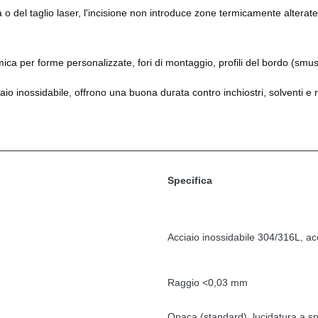
 o del taglio laser, l'incisione non introduce zone termicamente altera
ca per forme personalizzate, fori di montaggio, profili del bordo (smus
aio inossidabile, offrono una buona durata contro inchiostri, solventi e r
Specifica
Acciaio inossidabile 304/316L, acc
Raggio <0,03 mm
Opaca (standard), lucidatura a s