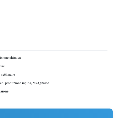
isione chimica
one
2 settimane
vo, produzione rapida, MOQ basso
isione