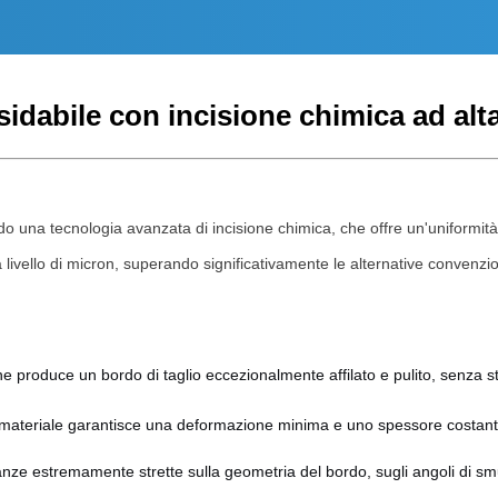
idabile con incisione chimica ad alt
o una tecnologia avanzata di incisione chimica, che offre un'uniformità 
a livello di micron, superando significativamente le alternative convenzio
one produce un bordo di taglio eccezionalmente affilato e pulito, senza
el materiale garantisce una deformazione minima e uno spessore costante
anze estremamente strette sulla geometria del bordo, sugli angoli di s