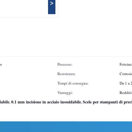
>
to
Processo:
Fotoinc
Resistenza:
Corrosi
Tempi di consegna:
Da 1 a 
Vantaggi:
Redditi
dabile
0.1 mm incisione in acciaio inossidabile
Scele per stampanti di prec
,
,