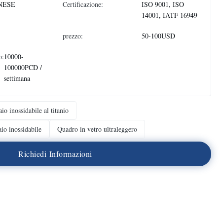
NESE
Certificazione:
ISO 9001, ISO
14001, IATF 16949
prezzo:
50-100USD
o:
10000-
100000PCD /
settimana
io inossidabile al titanio
io inossidabile
Quadro in vetro ultraleggero
R
i
c
h
i
e
d
i
I
n
f
o
r
m
a
z
i
o
n
i