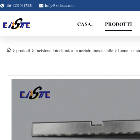
-86-13510417251
haily@xinhsen.com
CASA.
PRODOTTI
prodotti
Incisione fotochimica in acciaio inossidabile
Lame per sta